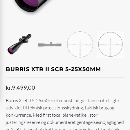
BURRIS XTR II SCR 5-25X50MM
kr.
9.499,00
Burris XTR II 5-25x50 er et robust langdistance-riffelsigte
udviklet til teknisk præcisionsskydning, taktisk brug og
konkurrence. Med first focal plane-retikel, stor
justeringsreserve og dokumenteret gentagelsesnøjagtighed
er XTR II bygget til skytter, der stiller høje krav til mekanik,