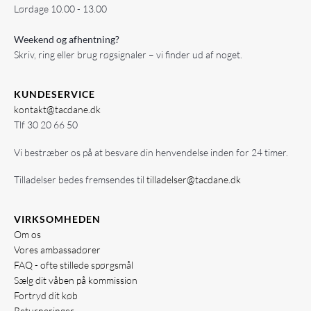
Lørdage 10.00 - 13.00
Weekend og afhentning?
Skriv, ring eller brug røgsignaler – vi finder ud af noget.
KUNDESERVICE
kontakt@tacdane.dk
Tlf
30 20 66 50
Vi bestræber os på at besvare din henvendelse inden for 24 timer.
Tilladelser bedes fremsendes til
tilladelser@tacdane.dk
VIRKSOMHEDEN
Om os
Vores ambassadører
FAQ - ofte stillede spørgsmål
Sælg dit våben på kommission
Fortryd dit køb
Returneringer