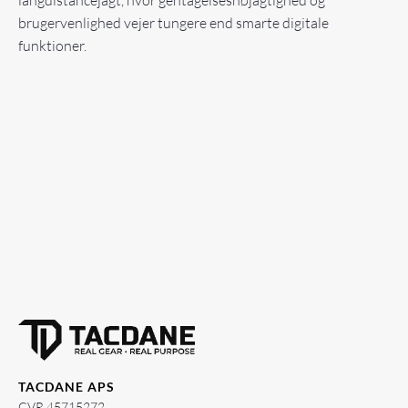
langdistancejagt, hvor gentagelsesnøjagtighed og
brugervenlighed vejer tungere end smarte digitale
funktioner.
TACDANE APS
CVR 45715272