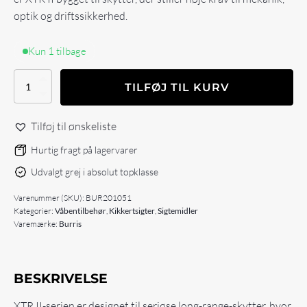
optik og driftssikkerhed.
Kun 1 tilbage
Burris
TILFØJ TIL KURV
XTR
II
SCR
Tilføj til ønskeliste
5-
25x50mm
Hurtig fragt på lagervarer
antal
Udvalgt grej i absolut topklasse
Varenummer (SKU):
BUR201051
Kategorier:
Våbentilbehør
,
Kikkertsigter
,
Sigtemidler
Varemærke:
Burris
BESKRIVELSE
XTR II-serien er designet til seriøse long-range-skytter, hvor