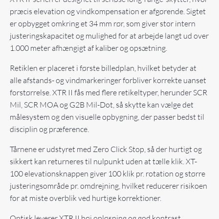
præcis elevation og vindkompensation er afgørende. Sigtet
er opbygget omkring et 34 mm rør, som giver stor intern
justeringskapacitet og mulighed for at arbejde langt ud over
1.000 meter afhængigt af kaliber og opsætning.
Retiklen er placeret i første billedplan, hvilket betyder at
alle afstands- og vindmarkeringer forbliver korrekte uanset
forstørrelse. XTR II fås med flere retikeltyper, herunder SCR
Mil, SCR MOA og G2B Mil-Dot, så skytte kan vælge det
målesystem og den visuelle opbygning, der passer bedst til
disciplin og præference.
Tårnene er udstyret med Zero Click Stop, så der hurtigt og
sikkert kan returneres til nulpunkt uden at tælle klik. XT-
100 elevationsknappen giver 100 klik pr. rotation og større
justeringsområde pr. omdrejning, hvilket reducerer risikoen
for at miste overblik ved hurtige korrektioner.
Optisk leverer XTR II høj opløsning og god kontrast,