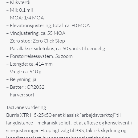
– Klikværdi:
– Mil: 0,1 mil
– MOA: 1/4 MOA
– Elevationsjustering, total: ca. 90 MOA
– Vindjustering: ca. 55 MOA
– Zero stop: Zero Click Stop
– Parallakse: sidefokus, ca. 50 yards til uendelig
– Forstørrelsessystem: 5x zoom
– Længde: ca. 414 mm
– Vægt: ca. 910 g
– Belysning: ja
– Batteri: CR2032
– Farver: sort
TacDane vurdering
Burris XTR II 5-25x50 er et klassisk “arbejdsværktøj” til
langdistance – mekanisk solidt, let at aflæse og konsekvent i
sine justeringer. Et oplagt valg til PRS, taktisk skydning og