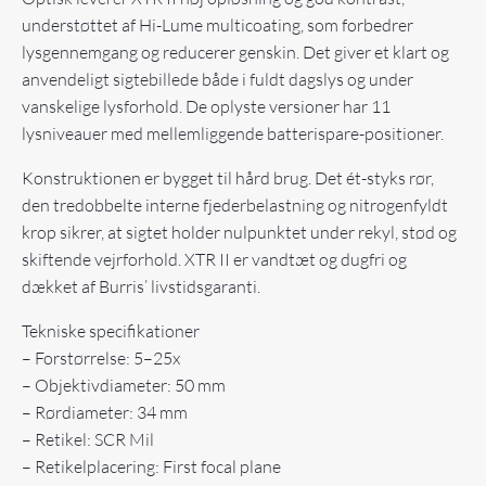
understøttet af Hi-Lume multicoating, som forbedrer
lysgennemgang og reducerer genskin. Det giver et klart og
anvendeligt sigtebillede både i fuldt dagslys og under
vanskelige lysforhold. De oplyste versioner har 11
lysniveauer med mellemliggende batterispare-positioner.
Konstruktionen er bygget til hård brug. Det ét-styks rør,
den tredobbelte interne fjederbelastning og nitrogenfyldt
krop sikrer, at sigtet holder nulpunktet under rekyl, stød og
skiftende vejrforhold. XTR II er vandtæt og dugfri og
dækket af Burris’ livstidsgaranti.
Tekniske specifikationer
– Forstørrelse: 5–25x
– Objektivdiameter: 50 mm
– Rørdiameter: 34 mm
– Retikel: SCR Mil
– Retikelplacering: First focal plane