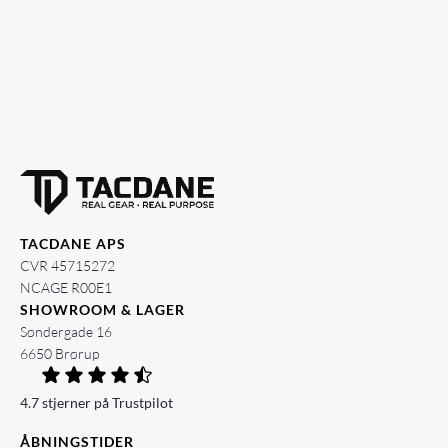
TACDANE APS
CVR 45715272
NCAGE R00E1
SHOWROOM & LAGER
Søndergade 16
6650 Brørup
4.7 stjerner på Trustpilot
ÅBNINGSTIDER