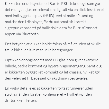
Kikkerten er udstyret med Burris’ PĒK-teknologi, som gør
det muligt at justere elevation digitalt via en click-less turret
med indbygget display (HUD). Ved at måle afstand og
matche den i displayet, får du automatisk korrekt
sigtepunkt baseret på ballistiske data fra BurrisConnect
appen via Bluetooth.
Det betyder, at du kan holde fokus på målet uden at skulle
tælle klik eller lave manuelle beregninger.
Optikken er opgraderet med ED glas, som giver skarpere
billede, bedre kontrast og højere lysgennemgang. Samtidig
er kikkerten bygget i et kompakt og let chassis, hvilket gør
den velegnet til både jagt og skydning i bevægelse.
En vigtig detalje er, at kikkerten fortsat fungerer uden
strøm, når den først er konfigureret – hvilket gør den
driftssikker i felten.