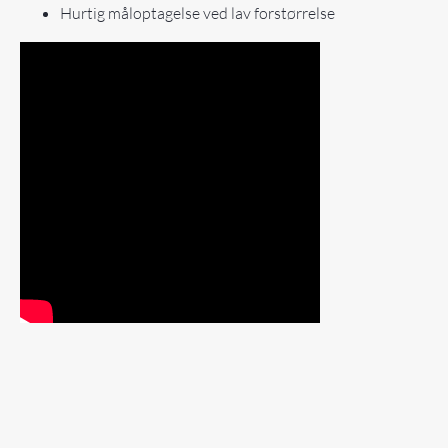
Hurtig måloptagelse ved lav forstørrelse