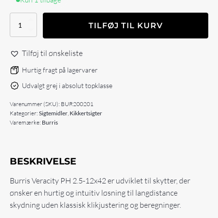
Burris
TILFØJ TIL KURV
Veracity
PH
2.5-
Tilføj til ønskeliste
12x42mm
antal
Hurtig fragt på lagervarer
Udvalgt grej i absolut topklasse
Varenummer (SKU):
BUR200201
Kategorier:
Sigtemidler
,
Kikkertsigter
Varemærke:
Burris
BESKRIVELSE
Burris Veracity PH 2.5-12x42 er udviklet til skytter, der
ønsker en hurtig og intuitiv løsning til langdistance
skydning uden klassisk klikjustering og beregninger.