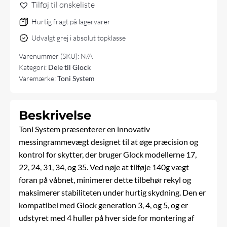
Tilføj til ønskeliste
22-
24-
Hurtig fragt på lagervarer
31-
Udvalgt grej i absolut topklasse
34-
35
Varenummer (SKU):
N/A
antal
Kategori:
Dele til Glock
Varemærke:
Toni System
Beskrivelse
Toni System præsenterer en innovativ
messingrammevægt designet til at øge præcision og
kontrol for skytter, der bruger Glock modellerne 17,
22, 24, 31, 34, og 35. Ved nøje at tilføje 140g vægt
foran på våbnet, minimerer dette tilbehør rekyl og
maksimerer stabiliteten under hurtig skydning. Den er
kompatibel med Glock generation 3, 4, og 5, og er
udstyret med 4 huller på hver side for montering af