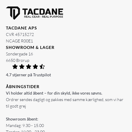
TACDANE APS
CVR 45715272
NCAGE R00E1
SHOWROOM & LAGER
Søndergade 16
6650 Brørup
4.7 stjerner på Trustpilot
ÅBNINGSTIDER
Vi holder altid åbent – for din skyld, ikke vores søvns.
Ordrer sendes dagligt og pakkes med samme kærlighed, som vi har
til godt grej
Showroom åbent:
Mandag: 9.30 - 15.00
Tirsdag: 19.00 - 23.00