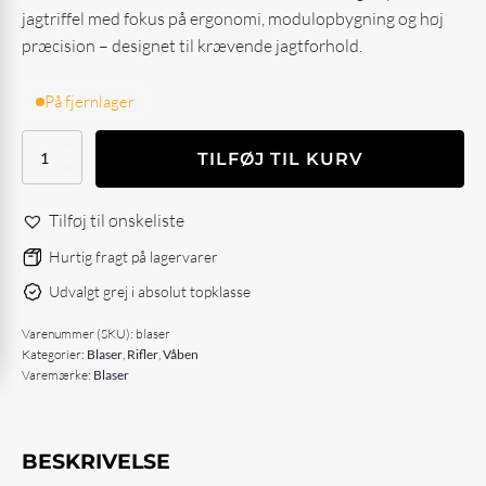
jagtriffel med fokus på ergonomi, modulopbygning og høj
præcision – designet til krævende jagtforhold.
På fjernlager
Blaser
TILFØJ TIL KURV
R8
Professional
2.0
Tilføj til ønskeliste
Black-
brown
Hurtig fragt på lagervarer
antal
Udvalgt grej i absolut topklasse
Varenummer (SKU):
blaser
Kategorier:
Blaser
,
Rifler
,
Våben
Varemærke:
Blaser
BESKRIVELSE