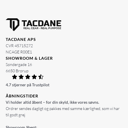
TACDANE APS
CVR 45715272
NCAGE R00E1
SHOWROOM & LAGER
Søndergade 16
6650 Brørup
4.7 stjerner på Trustpilot
ÅBNINGSTIDER
Vi holder altid åbent – for din skyld, ikke vores søvns.
Ordrer sendes dagligt og pakkes med samme kærlighed, som vi har
til godt grej
Showroom åbent: