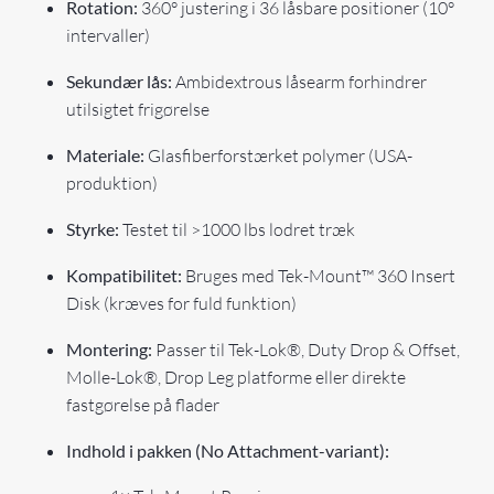
Rotation:
360° justering i 36 låsbare positioner (10°
intervaller)
Sekundær lås:
Ambidextrous låsearm forhindrer
utilsigtet frigørelse
Materiale:
Glasfiberforstærket polymer (USA-
produktion)
Styrke:
Testet til >1000 lbs lodret træk
Kompatibilitet:
Bruges med Tek-Mount™ 360 Insert
Disk (kræves for fuld funktion)
Montering:
Passer til Tek-Lok®, Duty Drop & Offset,
Molle-Lok®, Drop Leg platforme eller direkte
fastgørelse på flader
Indhold i pakken (No Attachment-variant):