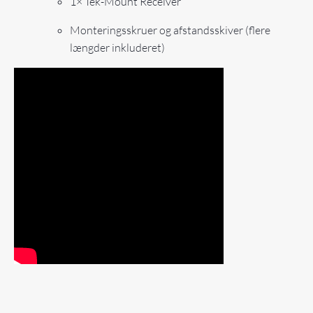
1× Tek-Mount Receiver
Monteringsskruer og afstandsskiver (flere
længder inkluderet)