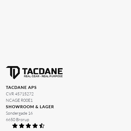
TACDANE APS
CVR 45715272
NCAGE R00E1
SHOWROOM & LAGER
Søndergade 16
6650 Brørup