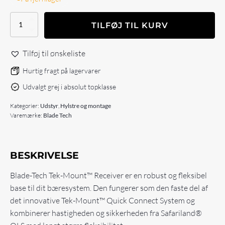
Blade
TILFØJ TIL KURV
Tech
Tek-
Mount
Tilføj til ønskeliste
Receiver
(No
Hurtig fragt på lagervarer
attachment)
Udvalgt grej i absolut topklasse
antal
Kategorier:
Udstyr
,
Hylstre og montage
Varemærke:
Blade Tech
BESKRIVELSE
Blade-Tech Tek-Mount™ Receiver er en robust og fleksibel
base til dit bæresystem. Den fungerer som den faste del af
det innovative Tek-Mount™ Quick Connect System og
kombinerer hastigheden og sikkerheden fra Safariland®