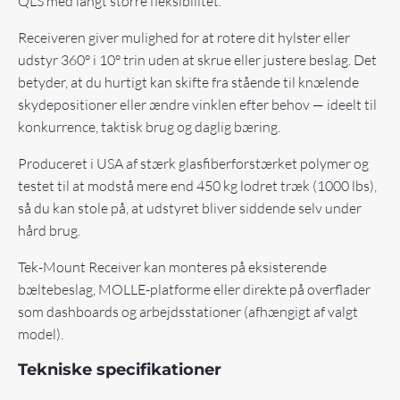
QLS med langt større fleksibilitet.
Receiveren giver mulighed for at rotere dit hylster eller
udstyr 360° i 10° trin uden at skrue eller justere beslag. Det
betyder, at du hurtigt kan skifte fra stående til knælende
skydepositioner eller ændre vinklen efter behov — ideelt til
konkurrence, taktisk brug og daglig bæring.
Produceret i USA af stærk glasfiberforstærket polymer og
testet til at modstå mere end 450 kg lodret træk (1000 lbs),
så du kan stole på, at udstyret bliver siddende selv under
hård brug.
Tek-Mount Receiver kan monteres på eksisterende
bæltebeslag, MOLLE-platforme eller direkte på overflader
som dashboards og arbejdsstationer (afhængigt af valgt
model).
Tekniske specifikationer