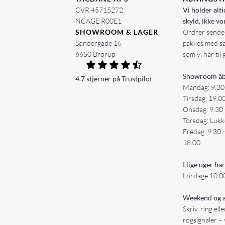
CVR 45715272
Vi holder alti
NCAGE R00E1
skyld, ikke vo
SHOWROOM & LAGER
Ordrer sendes
Søndergade 16
pakkes med s
6650 Brørup
som vi har til 
Showroom åb
4.7 stjerner på Trustpilot
Mandag: 9.30
Tirsdag: 19.0
Onsdag: 9.30 
Torsdag: Lukk
Fredag: 9.30 
18.00
I lige uger har
Lørdage 10.00
Weekend og a
Skriv, ring ell
røgsignaler – 