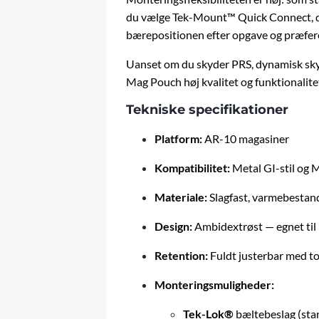
du vælge Tek-Mount™ Quick Connect, der 
bærepositionen efter opgave og præfer
Uanset om du skyder PRS, dynamisk skyd
Mag Pouch høj kvalitet og funktionalite
Tekniske specifikationer
Platform:
AR-10 magasiner
Kompatibilitet:
Metal GI-stil og
Materiale:
Slagfast, varmebestan
Design:
Ambidextrøst — egnet til
Retention:
Fuldt justerbar med to
Monteringsmuligheder:
Tek-Lok®
bæltebeslag (stan