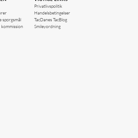
Privatlivspolitik
ører
Handelsbetingelser
de spørgsmål
TacDanes TacBlog
å kommission
Smileyordning