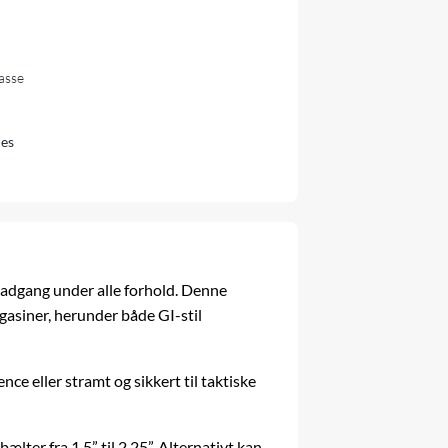
lasse
es
 adgang under alle forhold. Denne
gasiner, herunder både GI-stil
nce eller stramt og sikkert til taktiske
lter fra 1,5” til 2,25”. Alternativt kan