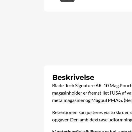
Beskrivelse
Blade-Tech Signature AR-10 Mag Pouch e
magasinholder er fremstillet i USA af v
metalmagasiner og
Magpul
PMAG. (Bemæ
Retentionen kan justeres via to skruer, s
opgaver. Den ambidextrøse udformning g
Monteringsfleksibiliteten er høj: som st