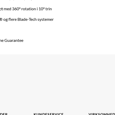
ct
med 360° rotation i 10° trin
 og flere Blade-Tech systemer
ime Guarantee
IDER
KUNDESERVICE
VIRKSOMHE