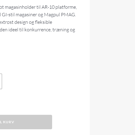
bt magasinholder til AR-10 platforme,
 GI-stil magasiner og Magpul PMAG.
xtrøst design og fleksible
en ideel til konkurrence, træning og
IL KURV