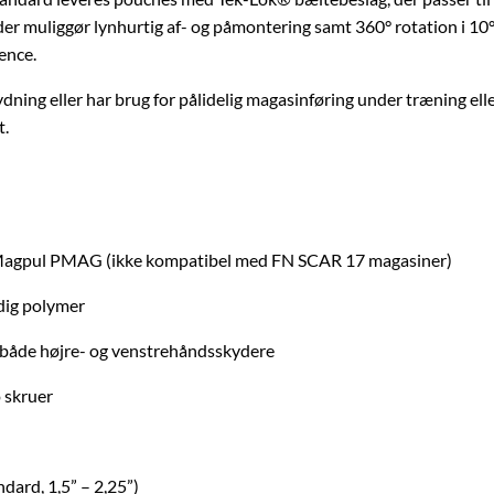
muliggør lynhurtig af- og påmontering samt 360° rotation i 10° in
ence.
ning eller har brug for pålidelig magasinføring under træning ell
t.
 Magpul PMAG (ikke kompatibel med FN SCAR 17 magasiner)
dig polymer
 både højre- og venstrehåndsskydere
 skruer
dard, 1,5” – 2,25”)