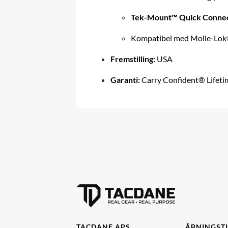
Tek-Mount™ Quick Conne
Kompatibel med Molle-Lok®
Fremstilling:
USA
Garanti:
Carry Confident® Lifet
TACDANE APS
ÅBNINGST