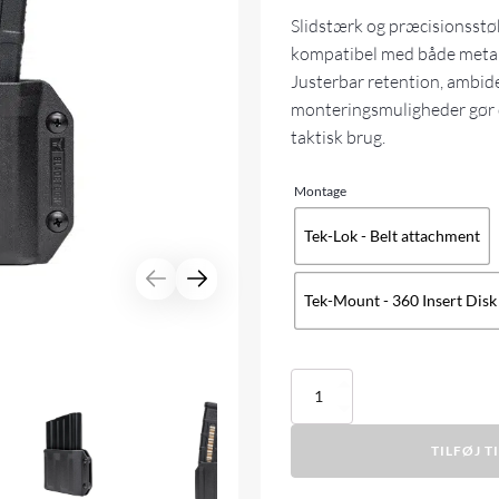
Slidstærk og præcisionsstø
kompatibel med både metal
Justerbar retention, ambide
monteringsmuligheder gør d
taktisk brug.
Montage
Tek-Lok - Belt attachment
Tek-Mount - 360 Insert Disk
Blade
Tech
Signature
TILFØJ T
AR-
10
Mag