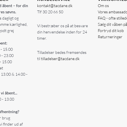
d åbent – for din
kontakt@tacdane.dk
Om os
res søvns.
Tlf
30 20 66 50
Vores ambassad
 dagligt og
FAQ - ofte stille
amme kærlighed,
Sælg dit våben p
Vi bestræber os på at besvare
godt grej
Fortryd dit køb
din henvendelse inden for 24
Returneringer
timer.
ent:
 - 15.00
Tilladelser bedes fremsendes
0 - 23.00
til
tilladelser@tacdane.dk
- 15.00
et
- 13.00 & 14.00 -
 vi åbent...
 - 13.00
fhentning?
er brug
vi finder ud af