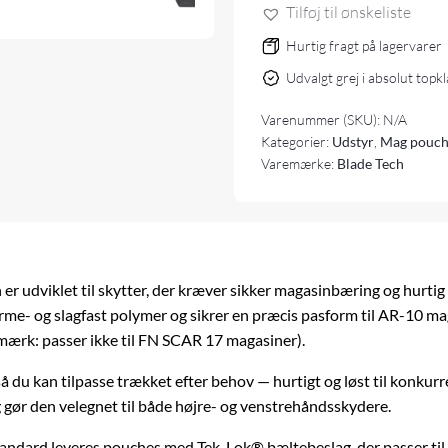
Tilføj til ønskeliste
Pouch
antal
Hurtig fragt på lagervarer
Udvalgt grej i absolut topk
Varenummer (SKU):
N/A
Kategorier:
Udstyr
,
Mag pouch
Varemærke:
Blade Tech
r udviklet til skytter, der kræver sikker magasinbæring og hurtig
arme- og slagfast polymer og sikrer en præcis pasform til AR-10 ma
rk: passer ikke til FN SCAR 17 magasiner).
å du kan tilpasse trækket efter behov — hurtigt og løst til konkurre
ør den velegnet til både højre- og venstrehåndsskydere.
andard leveres pouches med Tek-Lok® bæltebeslag, der passer til bæ