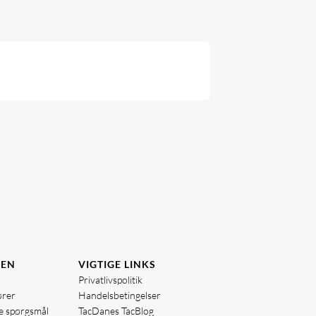
DEN
VIGTIGE LINKS
Privatlivspolitik
ører
Handelsbetingelser
de spørgsmål
TacDanes TacBlog