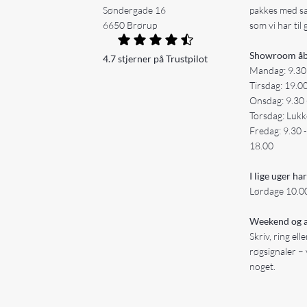
Søndergade 16
pakkes med s
6650 Brørup
som vi har til 
Showroom åb
4.7 stjerner på Trustpilot
Mandag: 9.30
Tirsdag: 19.0
Onsdag: 9.30 
Torsdag: Lukk
Fredag: 9.30 
18.00
I lige uger har
Lørdage 10.00
Weekend og a
Skriv, ring ell
røgsignaler – 
noget.