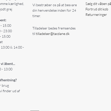
amme kærlighed,
Sælg dit våben p
Vi bestræber os på at besvare
godt grej
Fortryd dit køb
din henvendelse inden for 24
Returneringer
timer.
ent:
 - 15.00
Tilladelser bedes fremsendes
0 - 23.00
til
tilladelser@tacdane.dk
- 15.00
et
- 13.00 & 14.00 -
 vi åbent...
 - 13.00
fhentning?
er brug
vi finder ud af