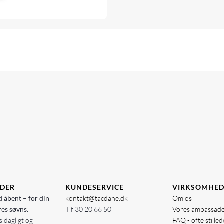
IDER
KUNDESERVICE
VIRKSOMHE
d åbent – for din
kontakt@tacdane.dk
Om os
res søvns.
Tlf
30 20 66 50
Vores ambassad
 dagligt og
FAQ - ofte stille