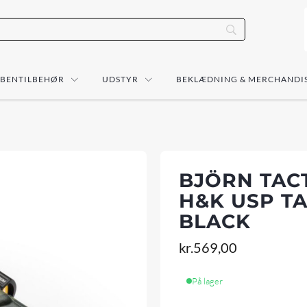
ÅBENTILBEHØR
UDSTYR
BEKLÆDNING & MERCHANDI
BJÖRN TAC
H&K USP T
BLACK
kr.
569,00
På lager