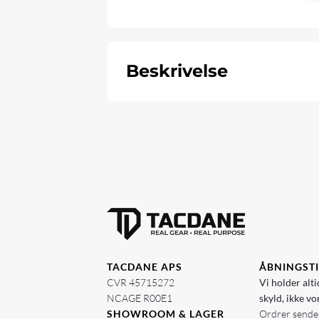
Beskrivelse
TACDANE APS
ÅBNINGST
CVR 45715272
Vi holder alti
NCAGE R00E1
skyld, ikke vo
SHOWROOM & LAGER
Ordrer sendes