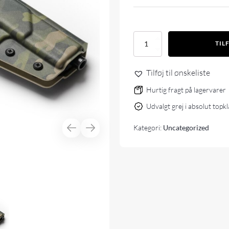
Björn
TIL
Tactical
Pro
OWB
Tilføj til ønskeliste
H&K
USP
Hurtig fragt på lagervarer
Tactical
Udvalgt grej i absolut topk
9mm
Black
Kategori:
Uncategorized
antal