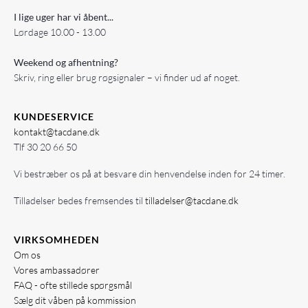
I lige uger har vi åbent...
Lørdage 10.00 - 13.00
Weekend og afhentning?
Skriv, ring eller brug røgsignaler – vi finder ud af noget.
KUNDESERVICE
kontakt@tacdane.dk
Tlf
30 20 66 50
Vi bestræber os på at besvare din henvendelse inden for 24 timer.
Tilladelser bedes fremsendes til
tilladelser@tacdane.dk
VIRKSOMHEDEN
Om os
Vores ambassadører
FAQ - ofte stillede spørgsmål
Sælg dit våben på kommission