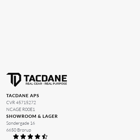
TACDANE APS
CVR 45715272
NCAGE R00E1
SHOWROOM & LAGER
Søndergade 16
6650 Brørup