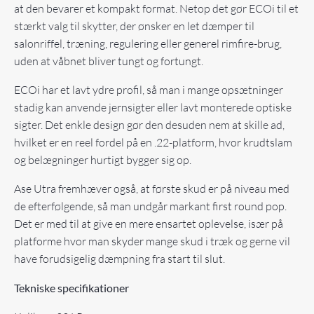
at den bevarer et kompakt format. Netop det gør ECOi til et
stærkt valg til skytter, der ønsker en let dæmper til
salonriffel, træning, regulering eller generel rimfire-brug,
uden at våbnet bliver tungt og fortungt.
ECOi har et lavt ydre profil, så man i mange opsætninger
stadig kan anvende jernsigter eller lavt monterede optiske
sigter. Det enkle design gør den desuden nem at skille ad,
hvilket er en reel fordel på en .22-platform, hvor krudtslam
og belægninger hurtigt bygger sig op.
Ase Utra fremhæver også, at første skud er på niveau med
de efterfølgende, så man undgår markant first round pop.
Det er med til at give en mere ensartet oplevelse, især på
platforme hvor man skyder mange skud i træk og gerne vil
have forudsigelig dæmpning fra start til slut.
Tekniske specifikationer