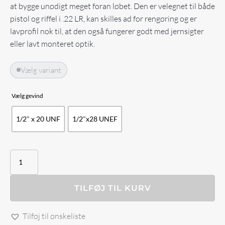
at bygge unødigt meget foran løbet. Den er velegnet til både
pistol og riffel i .22 LR, kan skilles ad for rengøring og er
lavprofil nok til, at den også fungerer godt med jernsigter
eller lavt monteret optik.
Vælg variant
Vælg gevind
1/2″ x 20 UNF
1/2″x28 UNEF
Ase
Utra
ECOI
antal
TILFØJ TIL KURV
Tilføj til ønskeliste