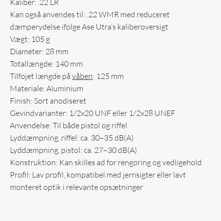
Kaliber: .22 LR
Kan også anvendes til: .22 WMR med reduceret
dæmperydelse ifølge Ase Utra’s kaliberoversigt
Vægt: 105 g
Diameter: 28 mm
Totallængde: 140 mm
Tilføjet længde på
våben
: 125 mm
Materiale: Aluminium
Finish: Sort anodiseret
Gevindvarianter: 1/2x20 UNF eller 1/2x28 UNEF
Anvendelse: Til både pistol og riffel
Lyddæmpning, riffel: ca. 30–35 dB(A)
Lyddæmpning, pistol: ca. 27–30 dB(A)
Konstruktion: Kan skilles ad for rengøring og vedligehold
Profil: Lav profil, kompatibel med jernsigter eller lavt
monteret optik i relevante opsætninger