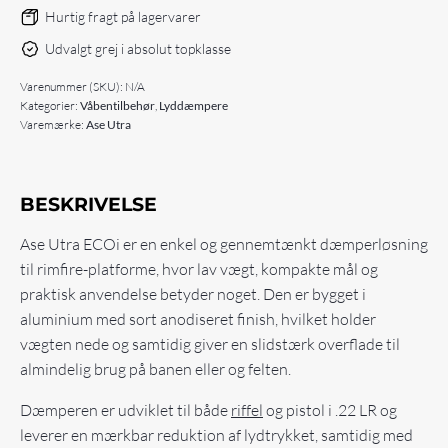
Hurtig fragt på lagervarer
Udvalgt grej i absolut topklasse
Varenummer (SKU):
N/A
Kategorier:
Våbentilbehør
,
Lyddæmpere
Varemærke:
Ase Utra
BESKRIVELSE
Ase Utra ECOi er en enkel og gennemtænkt dæmperløsning
til rimfire-platforme, hvor lav vægt, kompakte mål og
praktisk anvendelse betyder noget. Den er bygget i
aluminium med sort anodiseret finish, hvilket holder
vægten nede og samtidig giver en slidstærk overflade til
almindelig brug på banen eller og felten.
Dæmperen er udviklet til både
riffel
og pistol i .22 LR og
leverer en mærkbar reduktion af lydtrykket, samtidig med