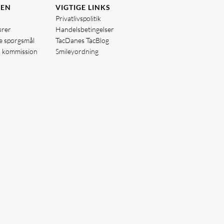
DEN
VIGTIGE LINKS
Privatlivspolitik
ører
Handelsbetingelser
de spørgsmål
TacDanes TacBlog
å kommission
Smileyordning