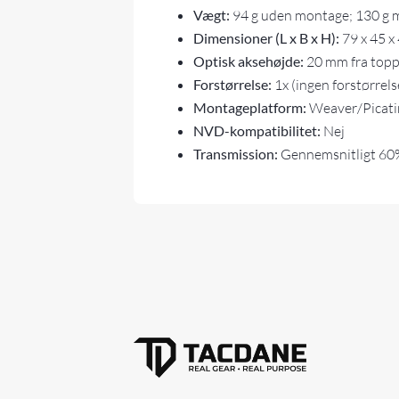
Vægt:
94 g uden montage; 130 g
Dimensioner (L x B x H):
79 x 45 
Optisk aksehøjde:
20 mm fra topp
Forstørrelse:
1x (ingen forstørrels
Montageplatform:
Weaver/Picati
NVD-kompatibilitet:
Nej
Transmission:
Gennemsnitligt 60%