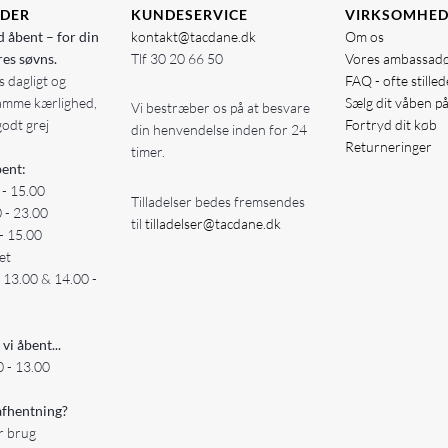
IDER
KUNDESERVICE
VIRKSOMHE
d åbent – for din
kontakt@tacdane.dk
Om os
res søvns.
Tlf
30 20 66 50
Vores ambassad
 dagligt og
FAQ - ofte stille
amme kærlighed,
Sælg dit våben p
Vi bestræber os på at besvare
godt grej
Fortryd dit køb
din henvendelse inden for 24
Returneringer
timer.
ent:
 - 15.00
Tilladelser bedes fremsendes
0 - 23.00
til
tilladelser@tacdane.dk
- 15.00
et
- 13.00 & 14.00 -
 vi åbent...
 - 13.00
fhentning?
er brug