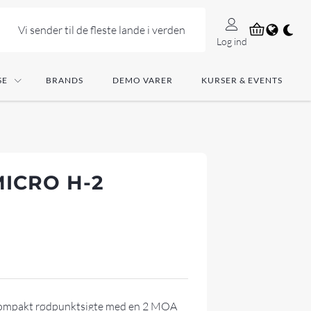
Vi sender til de fleste lande i verden
Log ind
SE
BRANDS
DEMO VARER
KURSER & EVENTS
MICRO H-2
 kompakt rødpunktsigte med en 2 MOA