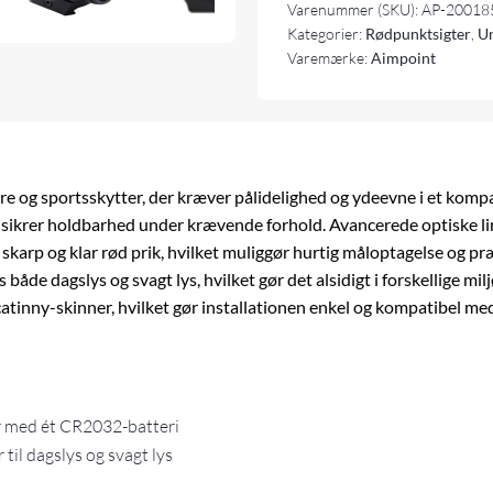
Varenummer (SKU):
AP-20018
Kategorier:
Rødpunktsigter
,
Un
Varemærke:
Aimpoint
ere og sportsskytter, der kræver pålidelighed og ydeevne i et kom
e sikrer holdbarhed under krævende forhold. Avancerede optiske 
karp og klar rød prik, hvilket muliggør hurtig måloptagelse og p
es både dagslys og svagt lys, hvilket gør det alsidigt i forskellige m
inny-skinner, hvilket gør installationen enkel og kompatibel med
r med ét CR2032-batteri
til dagslys og svagt lys