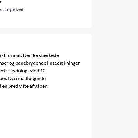
5
categorized
pakt format. Den forstærkede
linser og banebrydende linsedækninger
ræcis skydning. Med 12
iljøer. Den medfølgende
 en bred vifte af
våben
.