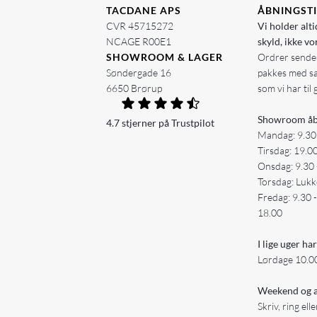
TACDANE APS
ÅBNINGST
CVR 45715272
Vi holder alti
NCAGE R00E1
skyld, ikke vo
SHOWROOM & LAGER
Ordrer sendes
Søndergade 16
pakkes med s
6650 Brørup
som vi har til 
Showroom åb
4.7 stjerner på Trustpilot
Mandag: 9.30
Tirsdag: 19.0
Onsdag: 9.30 
Torsdag: Lukk
Fredag: 9.30 
18.00
I lige uger har
Lørdage 10.00
Weekend og a
Skriv, ring ell