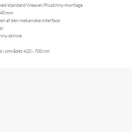
 med standard Weaver/Picatinny-montage
x 48 mm
en af den mekaniske interface
e)
nny-skinne
 i området 420 - 700 nm