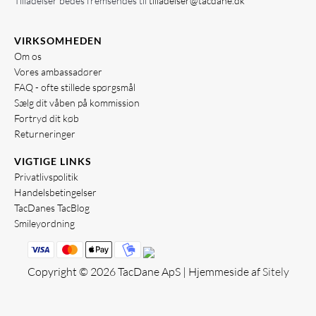
Tilladelser bedes fremsendes til
tilladelser@tacdane.dk
VIRKSOMHEDEN
Om os
Vores ambassadører
FAQ - ofte stillede spørgsmål
Sælg dit våben på kommission
Fortryd dit køb
Returneringer
VIGTIGE LINKS
Privatlivspolitik
Handelsbetingelser
TacDanes TacBlog
Smileyordning
Copyright © 2026 TacDane ApS | Hjemmeside af
Sitely