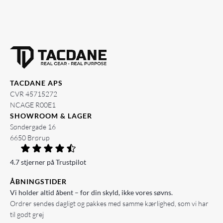
TACDANE APS
CVR 45715272
NCAGE R00E1
SHOWROOM & LAGER
Søndergade 16
6650 Brørup
4.7 stjerner på Trustpilot
ÅBNINGSTIDER
Vi holder altid åbent – for din skyld, ikke vores søvns.
Ordrer sendes dagligt og pakkes med samme kærlighed, som vi har
til godt grej