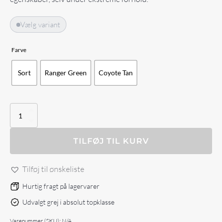
Vælg variant
Farve
Sort
Ranger Green
Coyote Tan
Agilite
SF
BALACLAVA
antal
TILFØJ TIL KURV
Tilføj til ønskeliste
Hurtig fragt på lagervarer
Udvalgt grej i absolut topklasse
Varenummer (SKU):
N/A