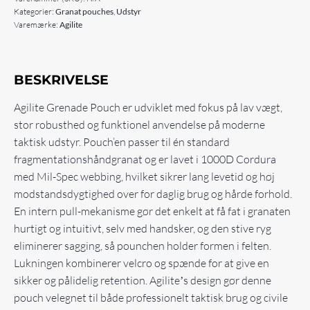
Kategorier:
Granat pouches
,
Udstyr
Varemærke:
Agilite
BESKRIVELSE
Agilite Grenade Pouch er udviklet med fokus på lav vægt,
stor robusthed og funktionel anvendelse på moderne
taktisk udstyr. Pouch’en passer til én standard
fragmentationshåndgranat og er lavet i 1000D Cordura
med Mil-Spec webbing, hvilket sikrer lang levetid og høj
modstandsdygtighed over for daglig brug og hårde forhold.
En intern pull-mekanisme gør det enkelt at få fat i granaten
hurtigt og intuitivt, selv med handsker, og den stive ryg
eliminerer sagging, så pounchen holder formen i felten.
Lukningen kombinerer velcro og spænde for at give en
sikker og pålidelig retention. Agiliteʼs design gør denne
pouch velegnet til både professionelt taktisk brug og civile