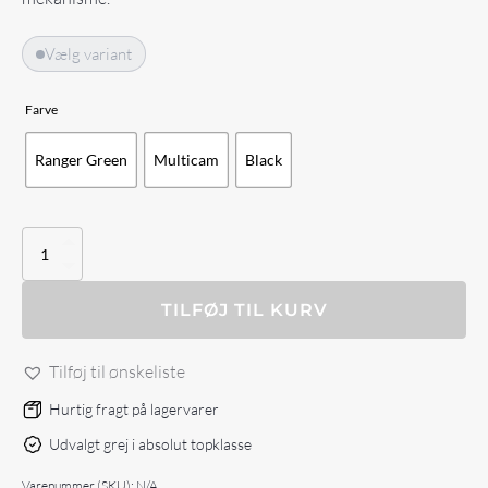
Vælg variant
Farve
Ranger Green
Multicam
Black
Agilite
Grenade
Pouch
antal
TILFØJ TIL KURV
Tilføj til ønskeliste
Hurtig fragt på lagervarer
Udvalgt grej i absolut topklasse
Varenummer (SKU):
N/A