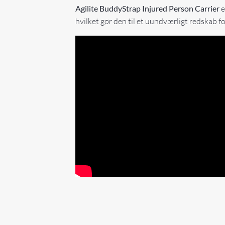
Agilite BuddyStrap Injured Person Carrier
e
hvilket gør den til et uundværligt redskab f