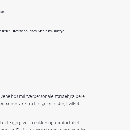
sse
 carrier
,
Diverse pouches
,
Medicinsk udstyr
,
vene hos militærpersonale, førstehjælpere
personer væk fra farlige områder, hvilket
ke design giver en sikker og komfortabel
nsporten. De justerbare stropper og spænder