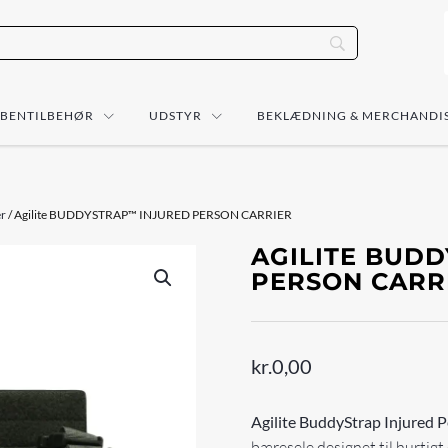
ÅBENTILBEHØR
UDSTYR
BEKLÆDNING & MERCHANDI
er
/ Agilite BUDDYSTRAP™ INJURED PERSON CARRIER
AGILITE BUD
PERSON CARR
kr.
0,00
Agilite BuddyStrap Injured P
bæresele designet til hurtigt