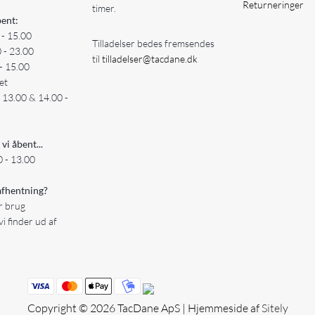
Returneringer
timer.
ent:
 - 15.00
Tilladelser bedes fremsendes
0 - 23.00
til
tilladelser@tacdane.dk
- 15.00
et
- 13.00 & 14.00 -
 vi åbent...
 - 13.00
fhentning?
er brug
vi finder ud af
Copyright © 2026 TacDane ApS | Hjemmeside af
Sitely