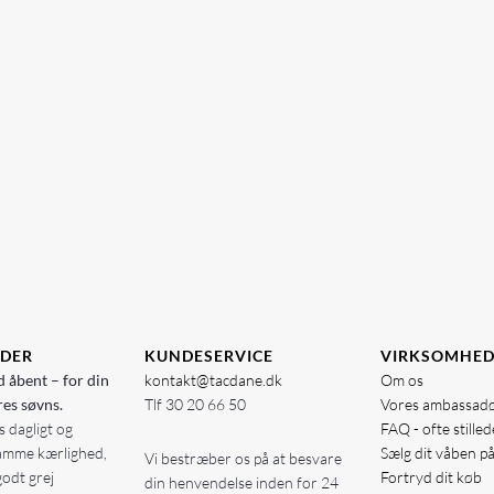
IDER
KUNDESERVICE
VIRKSOMHE
d åbent – for din
kontakt@tacdane.dk
Om os
res søvns.
Tlf
30 20 66 50
Vores ambassad
 dagligt og
FAQ - ofte stille
amme kærlighed,
Sælg dit våben p
Vi bestræber os på at besvare
godt grej
Fortryd dit køb
din henvendelse inden for 24