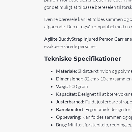
gør det muligt at tilpasse bæreselen til fors
Denne bæresele kan let foldes sammen og op
afgørende. Den er også kompatibel med en ræk
Agilite BuddyStrap Injured Person Carrier
e
evakuere sårede personer.
Tekniske Specifikationer
Materiale:
Slidstærkt nylon og polym
Dimensioner:
32 cm x 10 cm (sammenf
Vægt:
500 gram
Kapacitet:
Designet til at bære voksne 
Justerbarhed:
Fuldt justerbare strop
Bærekomfort:
Ergonomisk design for 
Opbevaring:
Kan foldes sammen og o
Brug:
Militær, førstehjælp, redningso