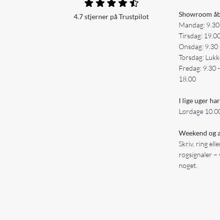
Showroom åb
4.7 stjerner på Trustpilot
Mandag: 9.30
Tirsdag: 19.0
Onsdag: 9.30 
Torsdag: Lukk
Fredag: 9.30 
18.00
I lige uger har
Lørdage 10.00
Weekend og a
Skriv, ring ell
røgsignaler – 
noget.