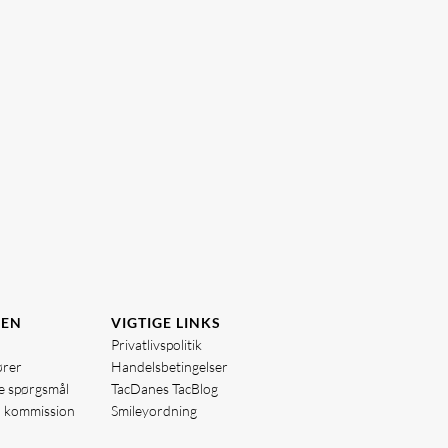
DEN
VIGTIGE LINKS
Privatlivspolitik
ører
Handelsbetingelser
de spørgsmål
TacDanes TacBlog
å kommission
Smileyordning