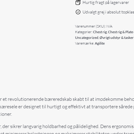
Hurtig fragt på lagervarer
Udvalgt grej i absolut topkla
Varenummer (SKU):
N/A
Kategorier:
Chest rig
,
Chest rig & Plate
Uncategorized
,
Øvrigt udstyr & tasker
Varemærke:
Agilite
r et revolutionerende bæreredskab skabt til at imødekomme beho
esele er designet til hurtigt og effektivt at transportere sårede 
tioner.
r, der sikrer langvarig holdbarhed og pålidelighed. Dens ergonomis
ket minimerer belastningen og maksimerer stabiliteten under tra