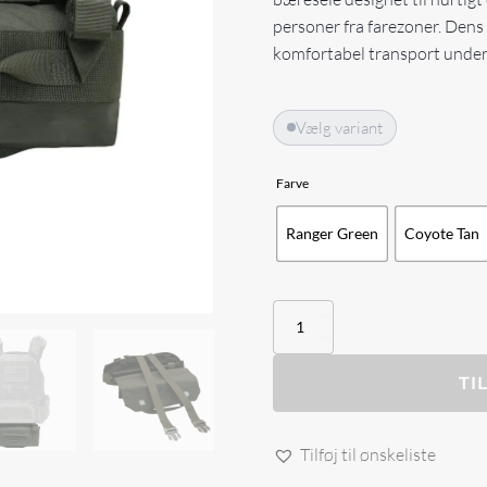
personer fra farezoner. Dens 
komfortabel transport under 
Vælg variant
Farve
Ranger Green
Coyote Tan
Agilite
BUDDYSTRAP™
INJURED
PERSON
TI
CARRIER
antal
Tilføj til ønskeliste