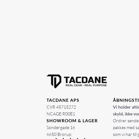
TACDANE APS
ÅBNINGST
CVR 45715272
Vi holder alti
NCAGE R00E1
skyld, ikke vo
SHOWROOM & LAGER
Ordrer sendes
Søndergade 16
pakkes med s
6650 Brørup
som vi har til 