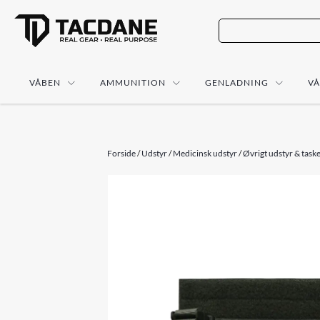
VÅBEN
AMMUNITION
GENLADNING
V
Forside
/
Udstyr
/
Medicinsk udstyr
/
Øvrigt udstyr & task