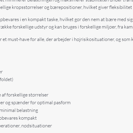
kellige kropsstørrelser og bærepositioner, hvilket giver fleksibilite
bevares i en kompakt taske, hvilket gør den nem at bære med sig 
ke forskellige udstyr og kan bruges i forskellige miljøer, fra kam
r et must-have for alle, der arbejder i højrisikosituationer, og som k
er
oldet)
af forskellige størrelser
per og spænder for optimal pasform
minimal belastning
pbevares kompakt
perationer, nødsituationer