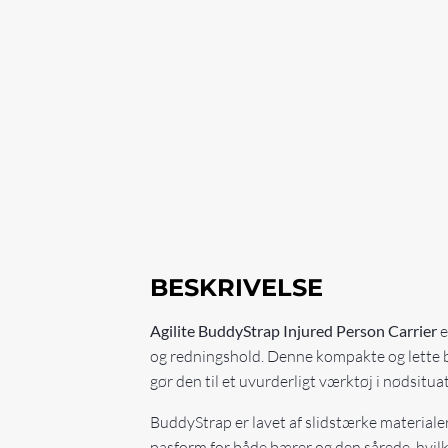
BESKRIVELSE
Agilite BuddyStrap Injured Person Carrier
e
og redningshold. Denne kompakte og lette bær
gør den til et uvurderligt værktøj i nødsitua
BuddyStrap er lavet af slidstærke materiale
pasform for både bærer og den sårede, hvil