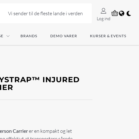
Vi sender til de fleste lande i verden
Log ind
SE
BRANDS
DEMO VARER
KURSER & EVENTS
DYSTRAP™ INJURED
IER
erson Carrier
er en kompakt og let
 og effektivt at transportere sårede