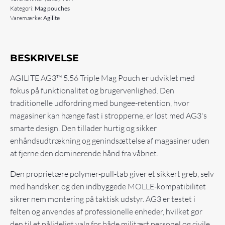
Kategori:
Mag pouches
Varemærke:
Agilite
BESKRIVELSE
AGILITE AG3™ 5.56 Triple Mag Pouch er udviklet med
fokus på funktionalitet og brugervenlighed.
Den
traditionelle udfordring med bungee-retention, hvor
magasiner kan hænge fast i stropperne, er løst med AG3's
smarte design.
Den tillader hurtig og sikker
enhåndsudtrækning og genindsættelse af magasiner uden
at fjerne den dominerende hånd fra våbnet.
Den proprietære polymer-pull-tab giver et sikkert greb, selv
med handsker, og den indbyggede MOLLE-kompatibilitet
sikrer nem montering på taktisk udstyr.
AG3 er testet i
felten og anvendes af professionelle enheder, hvilket gør
den til et pålideligt valg for både militært personel og civile