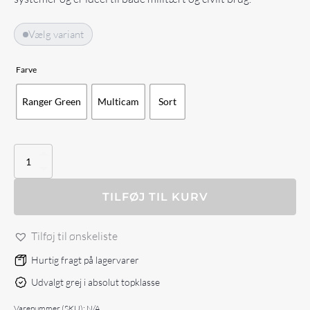
Vælg variant
Farve
Ranger Green
Multicam
Sort
Agilite
AG3
5.56
Triple
TILFØJ TIL KURV
Mag
Pouch
Tilføj til ønskeliste
antal
Hurtig fragt på lagervarer
Udvalgt grej i absolut topklasse
Varenummer (SKU):
N/A