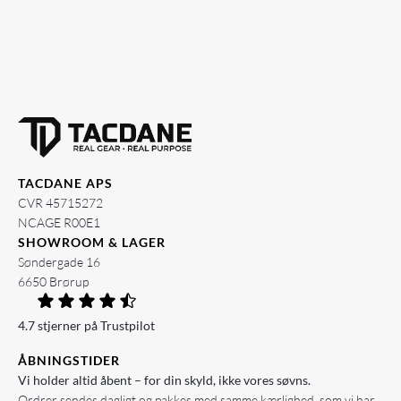
TACDANE APS
CVR 45715272
NCAGE R00E1
SHOWROOM & LAGER
Søndergade 16
6650 Brørup
4.7 stjerner på Trustpilot
ÅBNINGSTIDER
Vi holder altid åbent – for din skyld, ikke vores søvns.
Ordrer sendes dagligt og pakkes med samme kærlighed, som vi har