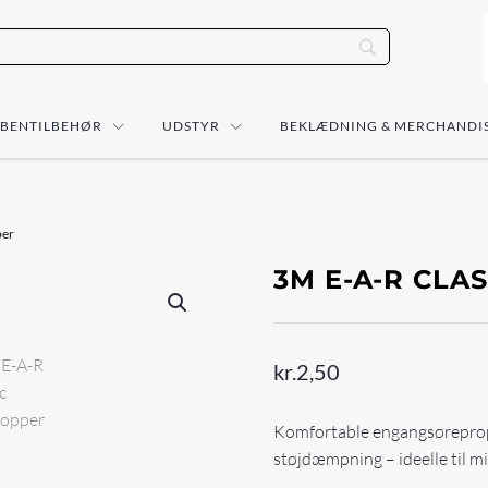
ÅBENTILBEHØR
UDSTYR
BEKLÆDNING & MERCHANDI
per
3M E-A-R CLA
kr.
2,50
Komfortable engangsøreprop
støjdæmpning – ideelle til mi