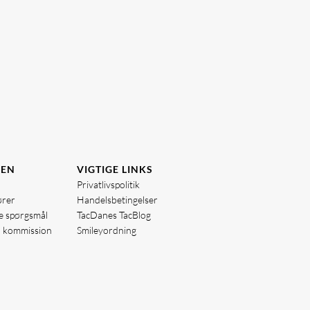
DEN
VIGTIGE LINKS
Privatlivspolitik
ører
Handelsbetingelser
de spørgsmål
TacDanes TacBlog
å kommission
Smileyordning