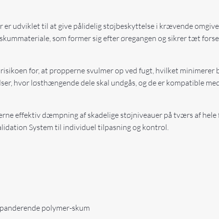
udviklet til at give pålidelig støjbeskyttelse i krævende omgivels
mmateriale, som former sig efter øregangen og sikrer tæt forsegl
isikoen for, at propperne svulmer op ved fugt, hvilket minimerer 
ladser, hvor løsthængende dele skal undgås, og de er kompatible
ne effektiv dæmpning af skadelige støjniveauer på tværs af hele 
ation System til individuel tilpasning og kontrol.
kspanderende polymer-skum