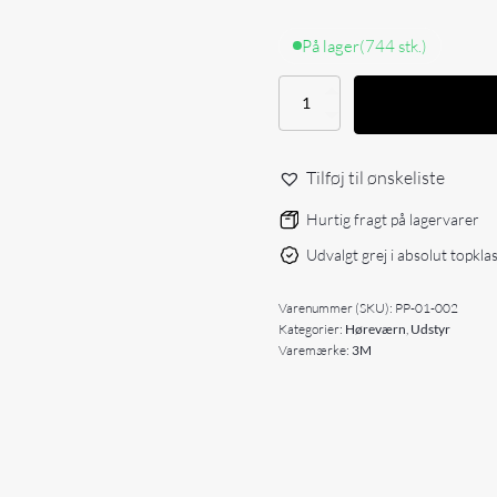
På lager
(744 stk.)
3M
E-
A-
R
Tilføj til ønskeliste
Classic
Ørepropper
Hurtig fragt på lagervarer
antal
Udvalgt grej i absolut topkla
Varenummer (SKU):
PP-01-002
Kategorier:
Høreværn
,
Udstyr
Varemærke:
3M