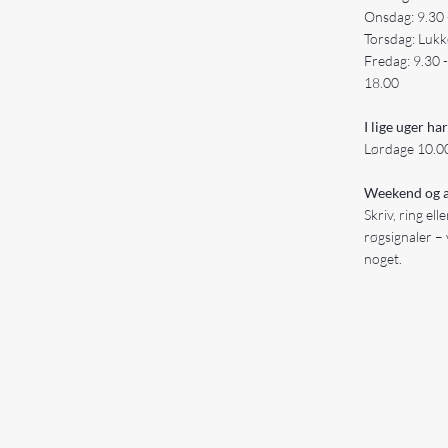
Onsdag: 9.30 
Torsdag: Lukk
Fredag: 9.30 
18.00
I lige uger har
Lørdage 10.00
Weekend og a
Skriv, ring ell
røgsignaler – 
noget.