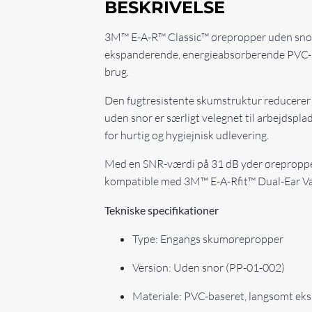
BESKRIVELSE
3M™ E-A-R™ Classic™ ørepropper uden snor er 
ekspanderende, energieabsorberende PVC-sku
brug.
Den fugtresistente skumstruktur reducerer r
uden snor er særligt velegnet til arbejdsp
for hurtig og hygiejnisk udlevering.
Med en SNR-værdi på 31 dB yder ørepropper
kompatible med 3M™ E-A-Rfit™ Dual-Ear Valid
Tekniske specifikationer
Type: Engangs skumørepropper
Version: Uden snor (PP-01-002)
Materiale: PVC-baseret, langsomt e