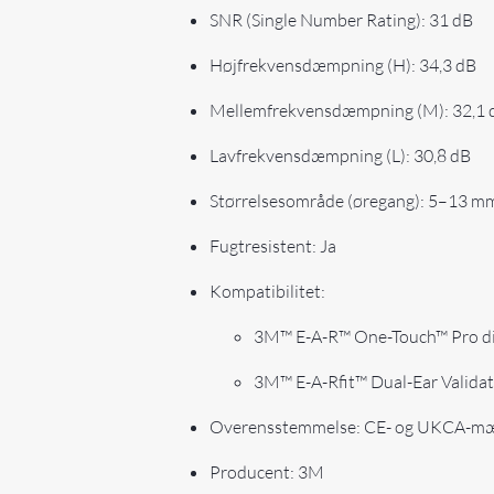
SNR (Single Number Rating): 31 dB
Højfrekvensdæmpning (H): 34,3 dB
Mellemfrekvensdæmpning (M): 32,1 
Lavfrekvensdæmpning (L): 30,8 dB
Størrelsesområde (øregang): 5–13 m
Fugtresistent: Ja
Kompatibilitet:
3M™ E-A-R™ One-Touch™ Pro d
3M™ E-A-Rfit™ Dual-Ear Valida
Overensstemmelse: CE- og UKCA-m
Producent: 3M