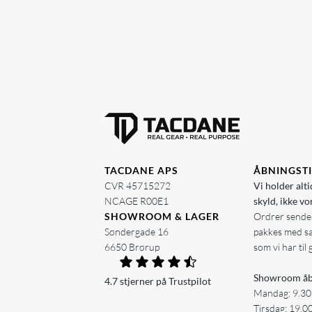
TACDANE APS
ÅBNINGST
CVR 45715272
Vi holder alti
NCAGE R00E1
skyld, ikke vo
SHOWROOM & LAGER
Ordrer sendes
Søndergade 16
pakkes med s
6650 Brørup
som vi har til 
Showroom åb
4.7 stjerner på Trustpilot
Mandag: 9.30
Tirsdag: 19.0