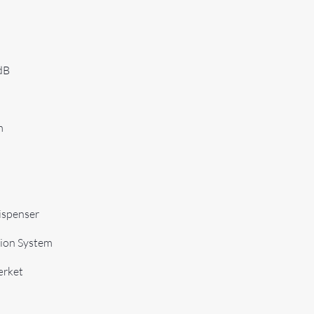
dB
m
ispenser
tion System
ærket