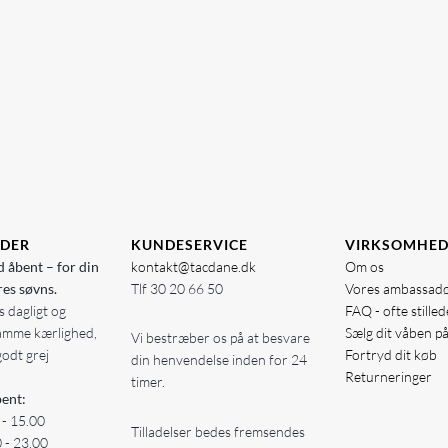
IDER
KUNDESERVICE
VIRKSOMHE
d åbent – for din
kontakt@tacdane.dk
Om os
res søvns.
Tlf
30 20 66 50
Vores ambassad
 dagligt og
FAQ - ofte stille
amme kærlighed,
Sælg dit våben p
Vi bestræber os på at besvare
godt grej
Fortryd dit køb
din henvendelse inden for 24
Returneringer
timer.
ent:
 - 15.00
Tilladelser bedes fremsendes
0 - 23.00