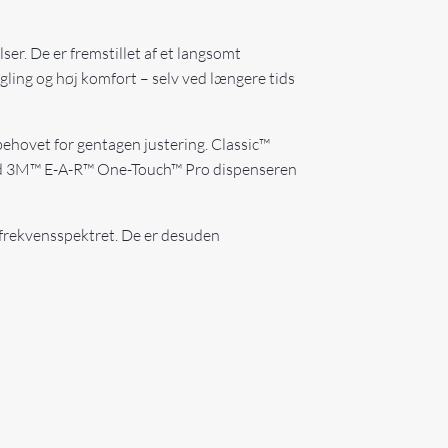
er. De er fremstillet af et langsomt
ing og høj komfort – selv ved længere tids
behovet for gentagen justering. Classic™
 med 3M™ E-A-R™ One-Touch™ Pro dispenseren
frekvensspektret. De er desuden