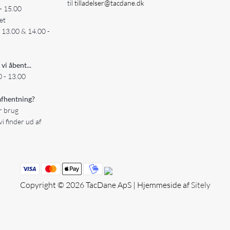
til
tilladelser@tacdane.dk
- 15.00
et
- 13.00 & 14.00 -
 vi åbent...
 - 13.00
fhentning?
er brug
vi finder ud af
Copyright © 2026 TacDane ApS | Hjemmeside af
Sitely