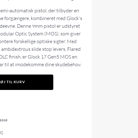
mi-automatisk pistol, der tilbyder en
ine forgængere, kombineret med Glock's
ydeevne. Denne 9mm pistol er udstyret
odular Optic System (MOS), som giver
ntere forskellige optiske sigter. Med
ambidextrous slide stop levers, Flared
DLC finish, er Glock 17 Gen5 MOS en
 klar til at imødekomme dine skydebehov.
FØJ TIL KURV
lasse
OS