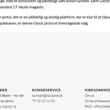
ruge, med et konsistent og pålideligt safe action system, samt Glock
standard 17-skuds magasin.
tol, det er en pålidelig og alsidig platform, der er klar til at tilp
skydebanen, er denne Glock pistol et fremragende valg.
IDER
KUNDESERVICE
VIRKSOMHE
d åbent – for din
kontakt@tacdane.dk
Om os
res søvns.
Tlf
30 20 66 50
Vores ambassad
 dagligt og
FAQ - ofte stille