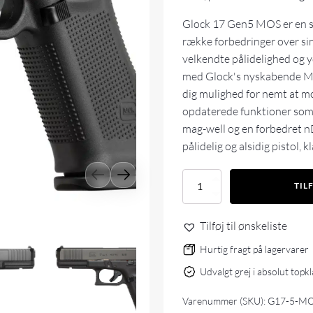
Glock 17 Gen5 MOS er en se
række forbedringer over s
velkendte pålidelighed og 
med Glock's nyskabende M
dig mulighed for nemt at mo
opdaterede funktioner som 
mag-well og en forbedret n
pålidelig og alsidig pistol,
Glock
TIL
17
Gen5
DK
Tilføj til ønskeliste
MOS
FS
Hurtig fragt på lagervarer
antal
Udvalgt grej i absolut topk
Varenummer (SKU):
G17-5-M