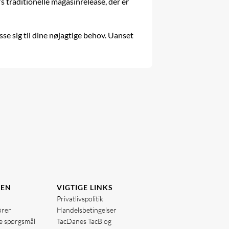
's traditionelle magasinrelease, der er
asse sig til dine nøjagtige behov. Uanset
DEN
VIGTIGE LINKS
Privatlivspolitik
ører
Handelsbetingelser
de spørgsmål
TacDanes TacBlog