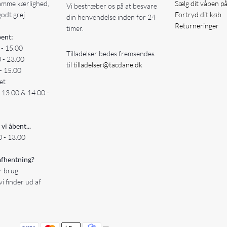
amme kærlighed,
Sælg dit våben p
Vi bestræber os på at besvare
godt grej
Fortryd dit køb
din henvendelse inden for 24
Returneringer
timer.
ent:
 - 15.00
Tilladelser bedes fremsendes
0 - 23.00
til
tilladelser@tacdane.dk
- 15.00
et
- 13.00 & 14.00 -
 vi åbent...
 - 13.00
fhentning?
er brug
vi finder ud af