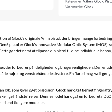
Kategorier:
Våben
,
Glock
,
Pist
Varemærke:
Glock
tion af Glock's originale 9mm
pistol
, der bringer mange forbedringe
en5 pistol er Glock's innovative Modular Optic System (MOS), so
Dette gør det nemt at tilpasse din pistol til dine individuelle beho
er, der forbedrer pålideligheden og brugervenligheden. Den er ud
r både højre- og venstrehåndede skyttere. En flared mag-well gør g
øb, som giver øget præcision. Glock har også fjernet fingeraftry
rskellige håndstørrelser. Denne model har også en forbedret nDLC 
lid end tidligere modeller.