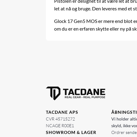
Pistolen er designet til at være let at b
let at nå og bruge. Den leveres med et 
Glock 17 Gen5 MOS er mere end blot en pis
om du er en erfaren skytte eller ny på 
TACDANE APS
ÅBNINGST
CVR 45715272
Vi holder alti
NCAGE R00E1
skyld, ikke vo
SHOWROOM & LAGER
Ordrer sendes