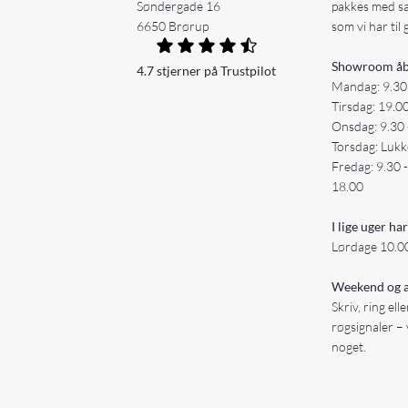
Søndergade 16
pakkes med s
6650 Brørup
som vi har til 
Showroom åb
4.7 stjerner på Trustpilot
Mandag: 9.30
Tirsdag: 19.0
Onsdag: 9.30 
Torsdag: Lukk
Fredag: 9.30 
18.00
I lige uger har
Lørdage 10.00
Weekend og a
Skriv, ring ell
røgsignaler – 
noget.