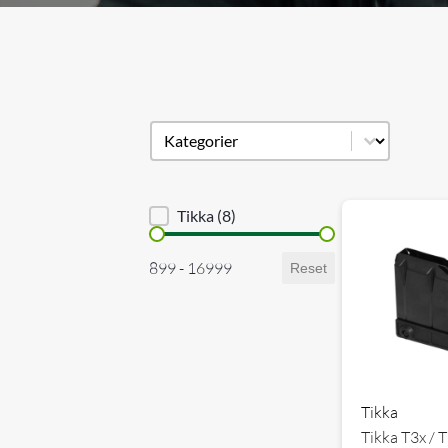
Produkt kategori
Select content
Brand sortering
Tikka
(8)
Priser
899 - 16999
Reset
Tikka
Tikka T3x / 