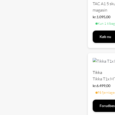
TAC A1 5 sk
magasin
kr.
1.095,00
Kun 1 tilba
Køb nu
Tikka
Tikka T1x MT
kr.
6.499,00
På fjernlage
Forudbest