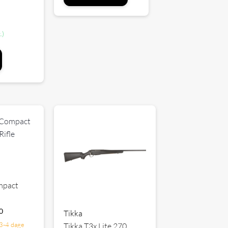
n
.)
mpact
0
Tikka
3-4 dage
Tikka T3x Lite 270