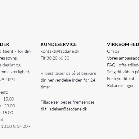
IDER
KUNDESERVICE
VIRKSOMHE
d åbent – for din
kontakt@tacdane.dk
Om os
res søvns.
Tlf
30 20 66 50
Vores ambassad
 dagligt og
FAQ - ofte stille
amme kærlighed,
Sælg dit våben p
Vi bestræber os på at besvare
godt grej
Fortryd dit køb
din henvendelse inden for 24
Returneringer
timer.
ent:
 - 15.00
Tilladelser bedes fremsendes
0 - 23.00
til
tilladelser@tacdane.dk
- 15.00
et
- 13.00 & 14.00 -