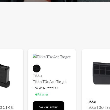
Tikka
Tikka T3x Ace Target
Fra
kr.
16.999,00
På lager
Tikka
T3 CTR &
Tikka T3x/T3
Se varianter