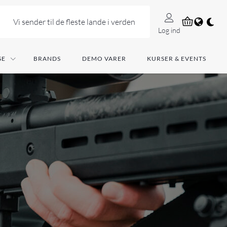
Vi sender til de fleste lande i verden
Log ind
SE
BRANDS
DEMO VARER
KURSER & EVENTS