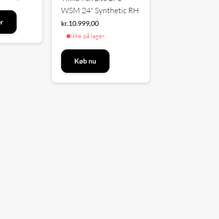
WSM 24" Synthetic RH
er
kr.
10.999,00
Ikke på lager
Køb nu