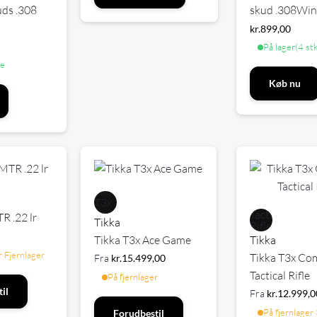
uds .308
skud .308Wi
kr.
899,00
På lager
(4 stk
ge
Køb nu
R .22 lr
Tikka
Tikka T3x Ace Game
Tikka
r
·
Fjernlager
Tikka T3x Co
Fra
kr.
15.499,00
Tactical Rifle
På fjernlager
il
Fra
kr.
12.999,0
På fjernlager
·
Forudbestil