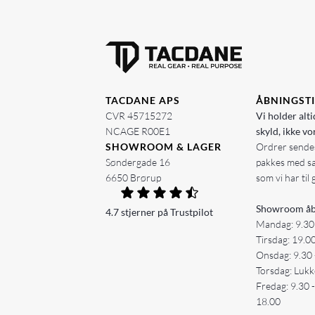
TACDANE APS
ÅBNINGST
CVR 45715272
Vi holder alti
NCAGE R00E1
skyld, ikke vo
SHOWROOM & LAGER
Ordrer sendes
Søndergade 16
pakkes med s
6650 Brørup
som vi har til 
Showroom åb
4.7 stjerner på Trustpilot
Mandag: 9.30
Tirsdag: 19.0
Onsdag: 9.30 
Torsdag: Lukk
Fredag: 9.30 
18.00