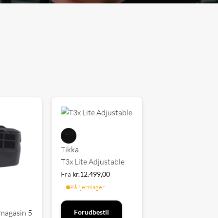
Tikka
T3x Lite Adjustable
Fra
kr.
12.499,00
På fjernlager
 magasin 5
Forudbestil