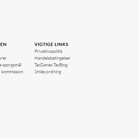
DEN
VIGTIGE LINKS
Privatlivspolitik
ører
Handelsbetingelser
de spørgsmål
TacDanes TacBlog
å kommission
Smileyordning