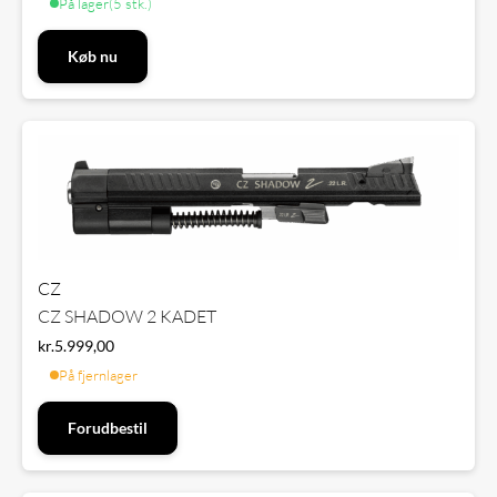
På lager
(5 stk.)
Køb nu
CZ
CZ SHADOW 2 KADET
kr.
5.999,00
På fjernlager
Forudbestil