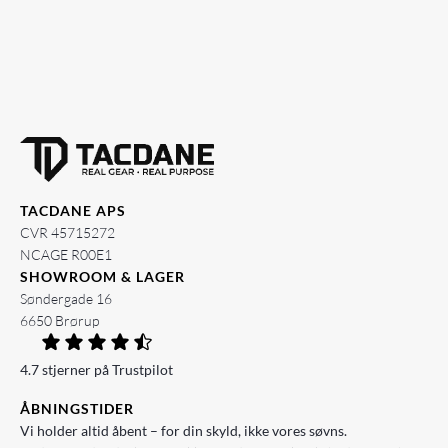
TACDANE APS
CVR 45715272
NCAGE R00E1
SHOWROOM & LAGER
Søndergade 16
6650 Brørup
4.7 stjerner på Trustpilot
ÅBNINGSTIDER
Vi holder altid åbent – for din skyld, ikke vores søvns.