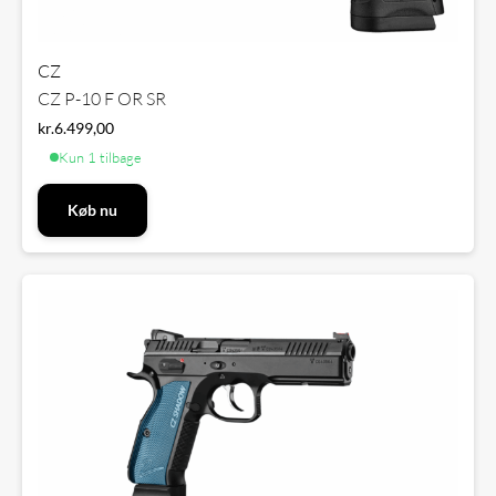
CZ
CZ P-10 F OR SR
kr.
6.499,00
Kun 1 tilbage
Køb nu