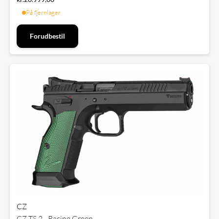
På fjernlager
Forudbestil
CZ
CZ TS 2 - Racing Green