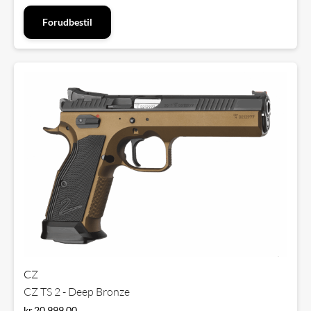
Forudbestil
CZ
CZ TS 2 - Deep Bronze
kr.
20.999,00