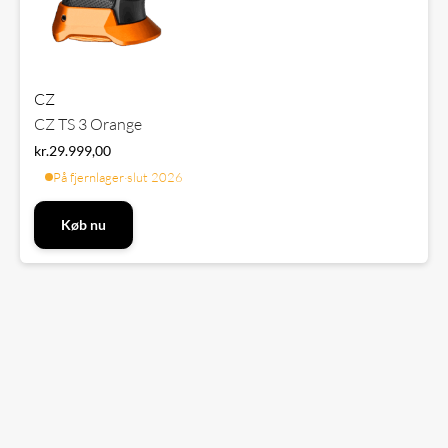
CZ
CZ TS 3 Orange
kr.
29.999,00
På fjernlager
·
slut 2026
Køb nu