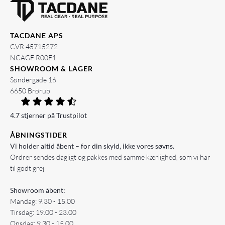
TACDANE APS
CVR 45715272
NCAGE R00E1
SHOWROOM & LAGER
Søndergade 16
6650 Brørup
4.7 stjerner på Trustpilot
ÅBNINGSTIDER
Vi holder altid åbent – for din skyld, ikke vores søvns.
Ordrer sendes dagligt og pakkes med samme kærlighed, som vi har
til godt grej
Showroom åbent:
Mandag: 9.30 - 15.00
Tirsdag: 19.00 - 23.00
Onsdag: 9.30 - 15.00