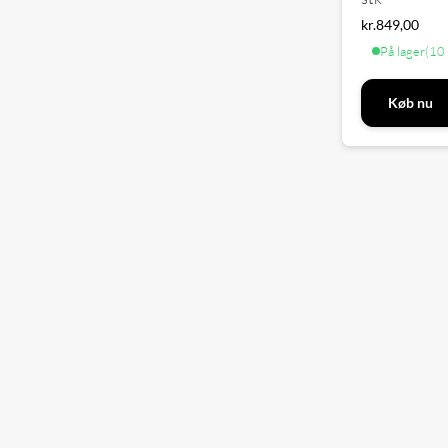
kr.
849,00
På lager
(10 
Køb nu