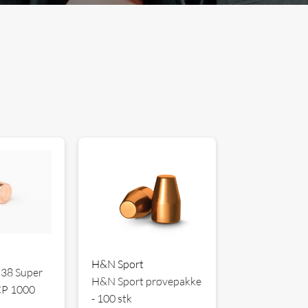
H&N Sport
 38 Super
H&N Sport prøvepakke
CP 1000
- 100 stk