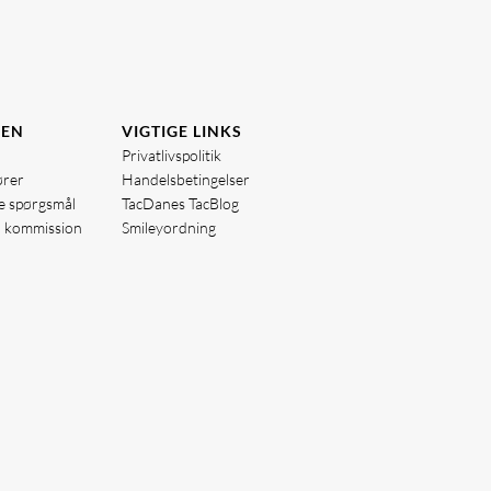
DEN
VIGTIGE LINKS
Privatlivspolitik
ører
Handelsbetingelser
de spørgsmål
TacDanes TacBlog
å kommission
Smileyordning