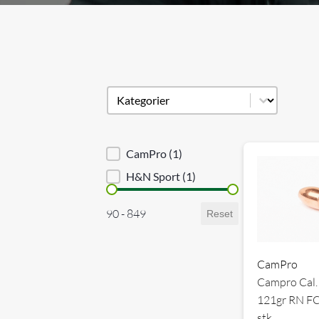
Produkt kategori
Select content
Brand sortering
CamPro
(1)
H&N Sport
(1)
Priser
90 - 849
Reset
CamPro
Campro Cal.
121gr RN F
stk