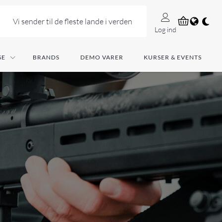
Vi sender til de fleste lande i verden
Log ind
SE
BRANDS
DEMO VARER
KURSER & EVENTS