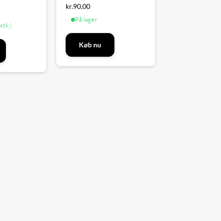
kr.
90,00
På lager
stk.)
Køb nu