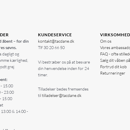
IDER
KUNDESERVICE
VIRKSOMHE
d åbent – for din
kontakt@tacdane.dk
Om os
res søvns.
Tlf
30 20 66 50
Vores ambassad
 dagligt og
FAQ - ofte stille
amme kærlighed,
Sælg dit våben p
Vi bestræber os på at besvare
godt grej
Fortryd dit køb
din henvendelse inden for 24
Returneringer
timer.
ent:
 - 15.00
Tilladelser bedes fremsendes
0 - 23.00
til
tilladelser@tacdane.dk
- 15.00
et
- 13.00 & 14.00 -