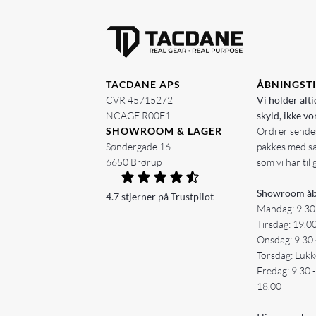
TACDANE APS
ÅBNINGST
CVR 45715272
Vi holder alti
NCAGE R00E1
skyld, ikke vo
SHOWROOM & LAGER
Ordrer sendes
Søndergade 16
pakkes med s
6650 Brørup
som vi har til 
Showroom åb
4.7 stjerner på Trustpilot
Mandag: 9.30
Tirsdag: 19.0
Onsdag: 9.30 
Torsdag: Lukk
Fredag: 9.30 
18.00