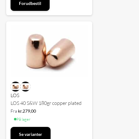
Forudbestil
LOS
LOS 40 S&W 180gr copper plated
Fra
kr.
279,00
På lager
Se varianter