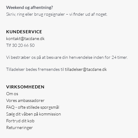
Weekend og afhentning?
Skriv, ring eller brug røgsignaler – vi finder ud af noget.
KUNDESERVICE
kontakt@tacdane.dk
Tlf
30 20 66 50
Vi bestræber os på at besvare din henvendelse inden for 24 timer.
Tilladelser bedes fremsendes til
tilladelser@tacdane.dk
VIRKSOMHEDEN
Om os
Vores ambassadører
FAQ - ofte stillede spørgsmål
Sælg dit våben på kommission
Fortryd dit køb
Returneringer