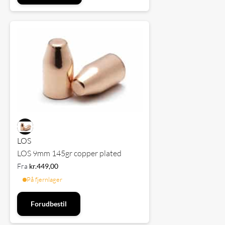
LOS
LOS 9mm 145gr copper plated
Fra
kr.
449,00
På fjernlager
Forudbestil