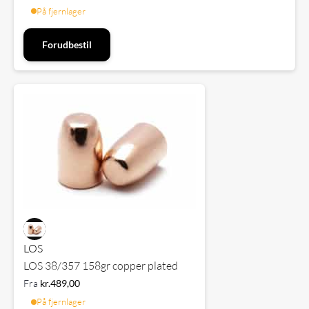
På fjernlager
Forudbestil
LOS
LOS 38/357 158gr copper plated
Fra
kr.
489,00
På fjernlager