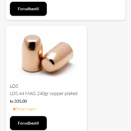
Forudbestil
LOS
LOS 44 MAG 240gr copper plated
kr.
335,00
På fjernlager
Forudbestil