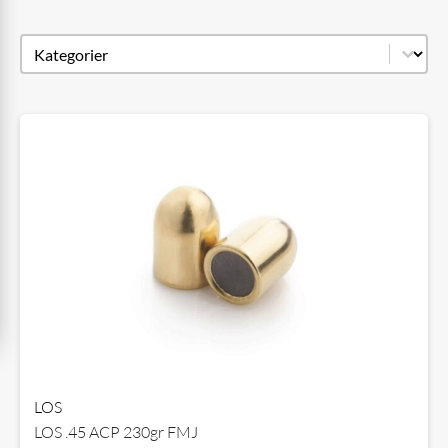
Produkt kategori
Select content
LOS
LOS .45 ACP 230gr FMJ