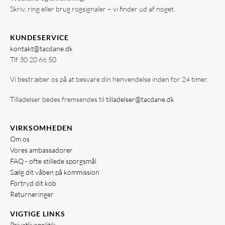
Skriv, ring eller brug røgsignaler – vi finder ud af noget.
KUNDESERVICE
kontakt@tacdane.dk
Tlf
30 20 66 50
Vi bestræber os på at besvare din henvendelse inden for 24 timer.
Tilladelser bedes fremsendes til
tilladelser@tacdane.dk
VIRKSOMHEDEN
Om os
Vores ambassadører
FAQ - ofte stillede spørgsmål
Sælg dit våben på kommission
Fortryd dit køb
Returneringer
VIGTIGE LINKS
Privatlivspolitik