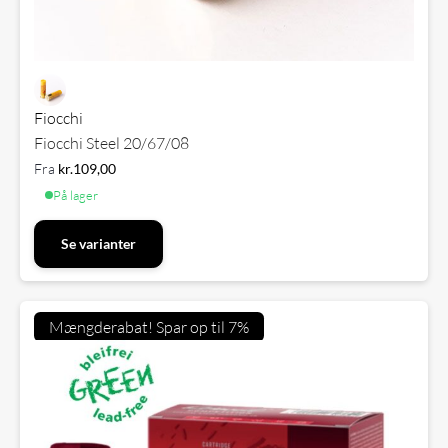
Fiocchi
Fiocchi Steel 20/67/08
Fra
kr.
109,00
På lager
Se varianter
Mængderabat! Spar op til 7%