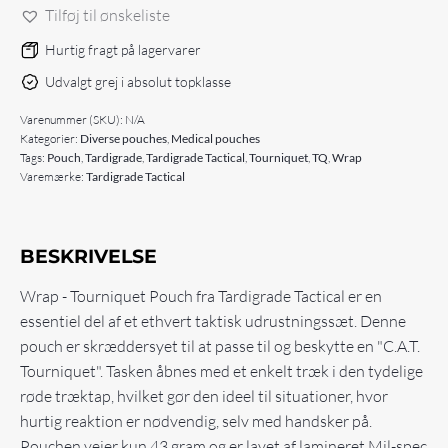
Tilføj til ønskeliste
Pouch
antal
Hurtig fragt på lagervarer
Udvalgt grej i absolut topklasse
Varenummer (SKU):
N/A
Kategorier:
Diverse pouches
,
Medical pouches
Tags:
Pouch
,
Tardigrade
,
Tardigrade Tactical
,
Tourniquet
,
TQ
,
Wrap
Varemærke:
Tardigrade Tactical
BESKRIVELSE
Wrap - Tourniquet Pouch fra Tardigrade Tactical er en
essentiel del af et ethvert taktisk udrustningssæt. Denne
pouch er skræddersyet til at passe til og beskytte en "C.A.T.
Tourniquet". Tasken åbnes med et enkelt træk i den tydelige
røde træktap, hvilket gør den ideel til situationer, hvor
hurtig reaktion er nødvendig, selv med handsker på.
Pouchen vejer kun 43 gram og er lavet af lamineret Mil-spec