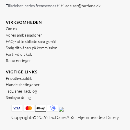
Tilladelser bedes fremsendes til
tilladelser@tacdane.dk
VIRKSOMHEDEN
Om os
Vores ambassadører
FAQ - ofte stillede spørgsmål
Sælg dit våben på kommission
Fortryd dit køb
Returneringer
VIGTIGE LINKS
Privatlivspolitik
Handelsbetingelser
TacDanes TacBlog
Smileyordning
Copyright © 2026 TacDane ApS | Hjemmeside af
Sitely