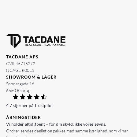
TACDANE APS
CVR 45715272
NCAGE R00E1
SHOWROOM & LAGER
Søndergade 16
6650 Brørup
4.7 stjerner på Trustpilot
ÅBNINGSTIDER
Vi holder altid åbent – for din skyld, ikke vores søvns.
Ordrer sendes dagligt og pakkes med samme kærlighed, som vi har