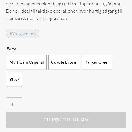
og har en nemt genkendelig rød træktap for hurtig åbning.
Den er ideel til taktiske operationer, hvor hurtig adgang til
medicinsk udstyr er afgørende.
Vælg variant
Farve
MultiCam Original
Coyote Brown
Ranger Green
Black
Tardigrade
Tactical
-
Wrap
TILFØJ TIL KURV
-
Tourniquet