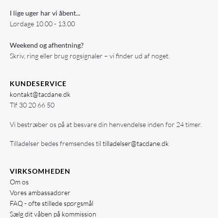
I lige uger har vi åbent...
Lørdage 10.00 - 13.00
Weekend og afhentning?
Skriv, ring eller brug røgsignaler – vi finder ud af noget.
KUNDESERVICE
kontakt@tacdane.dk
Tlf
30 20 66 50
Vi bestræber os på at besvare din henvendelse inden for 24 timer.
Tilladelser bedes fremsendes til
tilladelser@tacdane.dk
VIRKSOMHEDEN
Om os
Vores ambassadører
FAQ - ofte stillede spørgsmål
Sælg dit våben på kommission