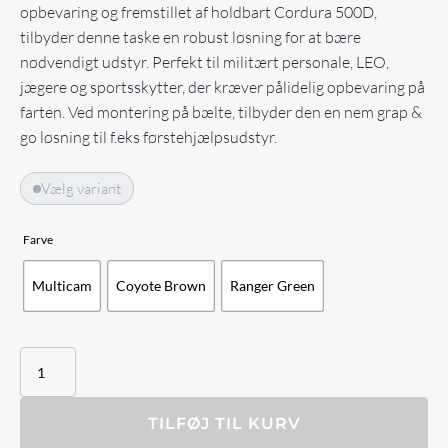
opbevaring og fremstillet af holdbart Cordura 500D,
tilbyder denne taske en robust løsning for at bære
nødvendigt udstyr. Perfekt til militært personale, LEO,
jægere og sportsskytter, der kræver pålidelig opbevaring på
farten. Ved montering på bælte, tilbyder den en nem grap &
go løsning til f.eks førstehjælpsudstyr.
Vælg variant
Farve
Multicam
Coyote Brown
Ranger Green
Tardigrade
Tactical
Recon
Buttpack
TILFØJ TIL KURV
Mk.