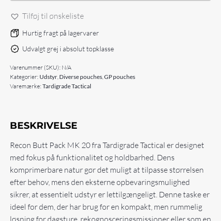
2.0
Tilføj til ønskeliste
antal
Hurtig fragt på lagervarer
Udvalgt grej i absolut topklasse
Varenummer (SKU):
N/A
Kategorier:
Udstyr
,
Diverse pouches
,
GP pouches
Varemærke:
Tardigrade Tactical
BESKRIVELSE
Recon Butt Pack MK 20 fra Tardigrade Tactical er designet
med fokus på funktionalitet og holdbarhed. Dens
komprimerbare natur gør det muligt at tilpasse størrelsen
efter behov, mens den eksterne opbevaringsmulighed
sikrer, at essentielt udstyr er lettilgængeligt. Denne taske er
ideel for dem, der har brug for en kompakt, men rummelig
løsning for dagsture, rekognosceringsmissioner eller som en