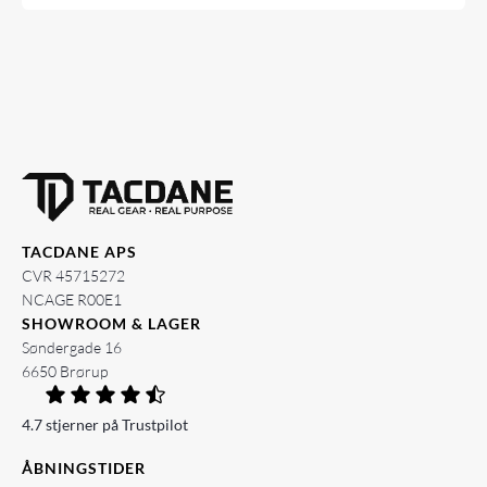
TACDANE APS
CVR 45715272
NCAGE R00E1
SHOWROOM & LAGER
Søndergade 16
6650 Brørup
4.7 stjerner på Trustpilot
ÅBNINGSTIDER