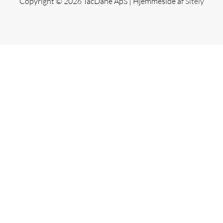
Copyright © 2026 TacDane ApS | Hjemmeside af
Sitely