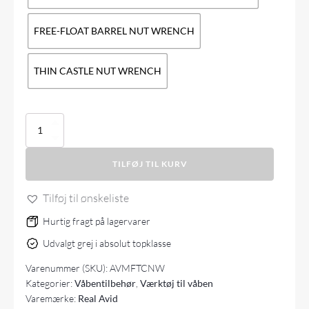
FREE-FLOAT BARREL NUT WRENCH
THIN CASTLE NUT WRENCH
Real
Avid
Master-
TILFØJ TIL KURV
Fit
Armorer's
Crowfoot
Tilføj til ønskeliste
Wrench
Heads
Hurtig fragt på lagervarer
(Individual)
Udvalgt grej i absolut topklasse
antal
Varenummer (SKU):
AVMFTCNW
Kategorier:
Våbentilbehør
,
Værktøj til våben
Varemærke:
Real Avid