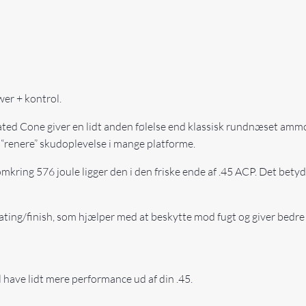
wer + kontrol.
d Cone giver en lidt anden følelse end klassisk rundnæset ammo. D
t “renere” skudoplevelse i mange platforme.
mkring 576 joule ligger den i den friske ende af .45 ACP. Det bety
ng/finish, som hjælper med at beskytte mod fugt og giver bedre h
 have lidt mere performance ud af din .45.