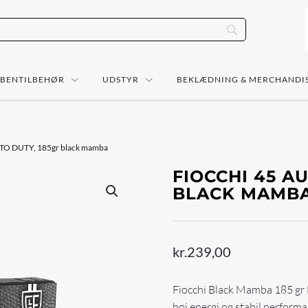
ÅBENTILBEHØR
UDSTYR
BEKLÆDNING & MERCHANDI
UTO DUTY, 185gr black mamba
FIOCCHI 45 A
BLACK MAMB
kr.
239,00
Fiocchi Black Mamba 185 gr 
høj energi og stabil performa