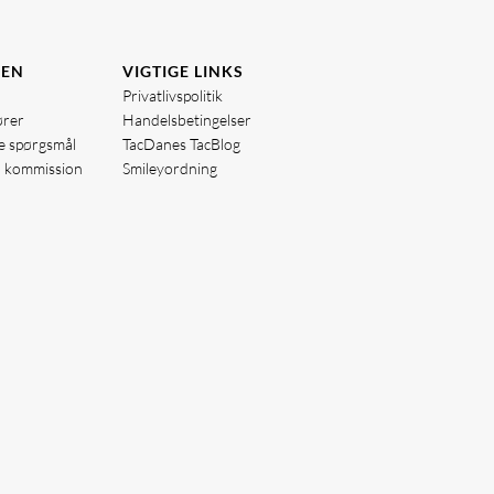
DEN
VIGTIGE LINKS
Privatlivspolitik
ører
Handelsbetingelser
de spørgsmål
TacDanes TacBlog
å kommission
Smileyordning