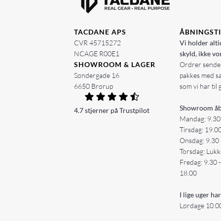
TACDANE APS
ÅBNINGST
CVR 45715272
Vi holder alti
NCAGE R00E1
skyld, ikke vo
SHOWROOM & LAGER
Ordrer sendes
Søndergade 16
pakkes med s
6650 Brørup
som vi har til 
Showroom åb
4.7 stjerner på Trustpilot
Mandag: 9.30
Tirsdag: 19.0
Onsdag: 9.30 
Torsdag: Lukk
Fredag: 9.30 
18.00
I lige uger har
Lørdage 10.00