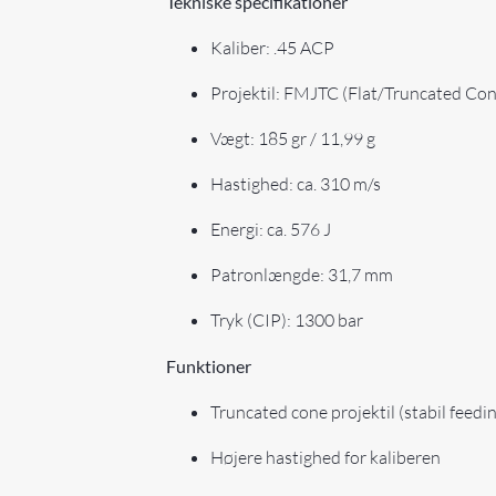
Tekniske specifikationer
Kaliber: .45 ACP
Projektil: FMJTC (Flat/Truncated Con
Vægt: 185 gr / 11,99 g
Hastighed: ca. 310 m/s
Energi: ca. 576 J
Patronlængde: 31,7 mm
Tryk (CIP): 1300 bar
Funktioner
Truncated cone projektil (stabil feedi
Højere hastighed for kaliberen