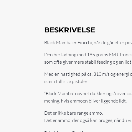
BESKRIVELSE
Black Mamba er Fiocchi, når de går efter po
Den her ladning med 185 grains FMJ Truncate
som ofte giver mere stabil feeding og en lid
Med en hastighed på ca. 310 m/s og energi o
især i full size pistoler.
“Black Mamba” navnet dækker også over coati
mening, hvis ammoen bliver liggende lidt.
Det er ikke bare range ammo.
Det er ammo, der også kan bruges, når du vil