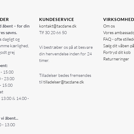
IDER
KUNDESERVICE
VIRKSOMHE
d åbent – for din
kontakt@tacdane.dk
Om os
res søvns.
Tlf
30 20 66 50
Vores ambassad
 dagligt og
FAQ - ofte stille
amme kærlighed,
Sælg dit våben p
Vi bestræber os på at besvare
godt grej
Fortryd dit køb
din henvendelse inden for 24
Returneringer
timer.
ent:
 - 15.00
Tilladelser bedes fremsendes
0 - 23.00
til
tilladelser@tacdane.dk
- 15.00
et
- 13.00 & 14.00 -
 vi åbent...
 - 13.00