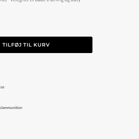
TILFØJ TIL KURV
sse
tolammunition