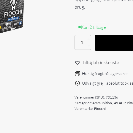
brug.
Kun 2 tilbage
Fiocchi
45
AUTO
DUTY,
Tilføj til ønskeliste
185gr
black
Hurtig fragt på lagervarer
mamba
antal
Udvalgt grej i absolut topkla
Varenummer (SKU):
701136
Kategorier:
Ammunition
,
.45 ACP
,
Pis
Varemærke:
Fiocchi