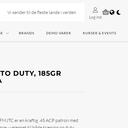
Vi sender til de fleste lande i verden
Log ind
SE
BRANDS
DEMO VARER
KURSER & EVENTS
UTO DUTY, 185GR
A
FMJTC er en kraftig .45 ACP patron med
nce - velegnet til både træning og duty