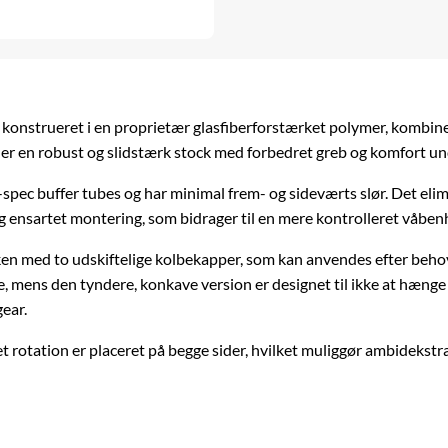
er konstrueret i en proprietær glasfiberforstærket polymer, komb
 er en robust og slidstærk stock med forbedret greb og komfort un
-spec buffer tubes og har minimal frem- og sideværts slør. Det eli
 ensartet montering, som bidrager til en mere kontrolleret våben
ken med to udskiftelige kolbekapper, som kan anvendes efter behov 
, mens den tyndere, konkave version er designet til ikke at hænge 
ear.
otation er placeret på begge sider, hvilket muliggør ambidekstr