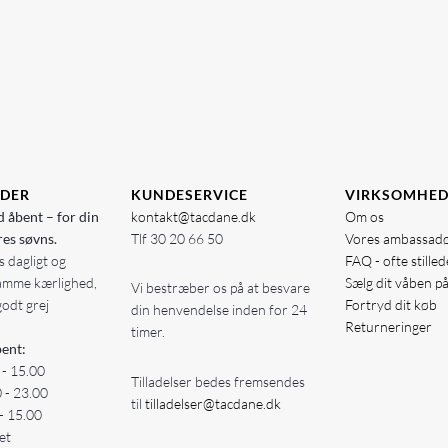
IDER
KUNDESERVICE
VIRKSOMHE
d åbent – for din
kontakt@tacdane.dk
Om os
res søvns.
Tlf
30 20 66 50
Vores ambassad
 dagligt og
FAQ - ofte stille
amme kærlighed,
Sælg dit våben p
Vi bestræber os på at besvare
godt grej
Fortryd dit køb
din henvendelse inden for 24
Returneringer
timer.
ent:
 - 15.00
Tilladelser bedes fremsendes
0 - 23.00
til
tilladelser@tacdane.dk
- 15.00
et