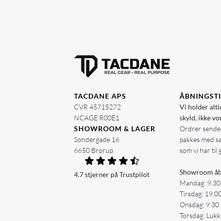
TACDANE APS
ÅBNINGST
CVR 45715272
Vi holder alti
NCAGE R00E1
skyld, ikke vo
SHOWROOM & LAGER
Ordrer sendes
Søndergade 16
pakkes med s
6650 Brørup
som vi har til 
Showroom åb
4.7 stjerner på Trustpilot
Mandag: 9.30
Tirsdag: 19.0
Onsdag: 9.30 
Torsdag: Lukk