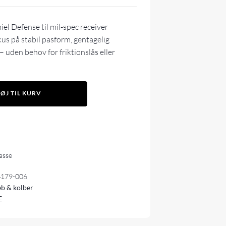
iel Defense til mil-spec receiver
us på stabil pasform, gentagelig
– uden behov for friktionslås eller
FØJ TIL KURV
lasse
4179-006
b & kolber
E