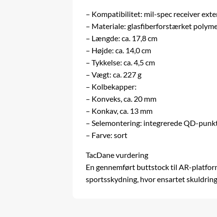
– Kompatibilitet: mil-spec receiver ext
– Materiale: glasfiberforstærket poly
– Længde: ca. 17,8 cm
– Højde: ca. 14,0 cm
– Tykkelse: ca. 4,5 cm
– Vægt: ca. 227 g
– Kolbekapper:
– Konveks, ca. 20 mm
– Konkav, ca. 13 mm
– Selemontering: integrerede QD-punkte
– Farve: sort
TacDane vurdering
En gennemført buttstock til AR-platforme
sportsskydning, hvor ensartet skuldring