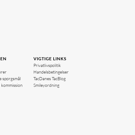
DEN
VIGTIGE LINKS
Privatlivspolitik
ører
Handelsbetingelser
de spørgsmål
TacDanes TacBlog
å kommission
Smileyordning