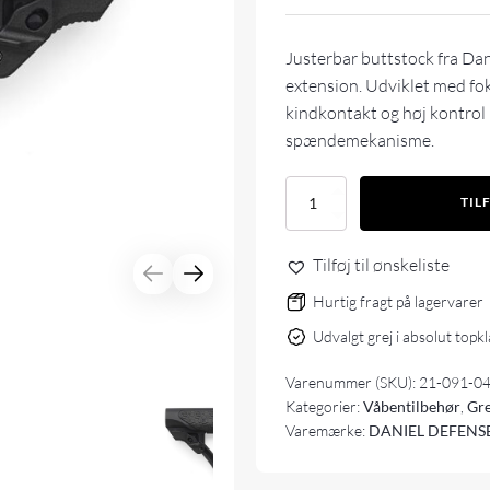
Justerbar buttstock fra Dan
extension. Udviklet med fok
kindkontakt og høj kontrol 
spændemekanisme.
Daniel
TIL
Defence
Collapsible
Buttstock
Tilføj til ønskeliste
-
Black
Hurtig fragt på lagervarer
antal
Udvalgt grej i absolut topk
Varenummer (SKU):
21-091-0
Kategorier:
Våbentilbehør
,
Gre
Varemærke:
DANIEL DEFENS