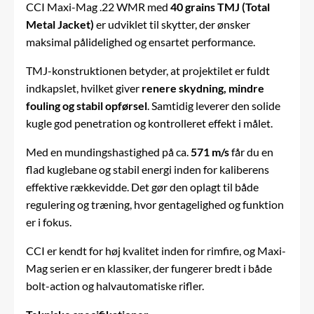
CCI Maxi-Mag .22 WMR med
40 grains TMJ (Total
Metal Jacket)
er udviklet til skytter, der ønsker
maksimal pålidelighed og ensartet performance.
TMJ-konstruktionen betyder, at projektilet er fuldt
indkapslet, hvilket giver
renere skydning, mindre
fouling og stabil opførsel
. Samtidig leverer den solide
kugle god penetration og kontrolleret effekt i målet.
Med en mundingshastighed på ca.
571 m/s
får du en
flad kuglebane og stabil energi inden for kaliberens
effektive rækkevidde. Det gør den oplagt til både
regulering og træning, hvor gentagelighed og funktion
er i fokus.
CCI er kendt for høj kvalitet inden for rimfire, og Maxi-
Mag serien er en klassiker, der fungerer bredt i både
bolt-action og halvautomatiske rifler.