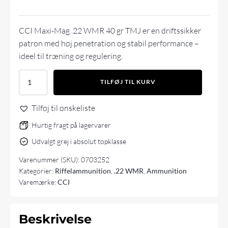
CCI Maxi-Mag .22 WMR 40 gr TMJ er en driftssikker
patron med høj penetration og stabil performance –
ideel til træning og regulering.
CCI
TILFØJ TIL KURV
Maxi-
Mag
Tilføj til ønskeliste
.22
WMR
Hurtig fragt på lagervarer
40
gr
Udvalgt grej i absolut topklasse
TMJ
antal
Varenummer (SKU):
0703252
Kategorier:
Riffelammunition
,
.22 WMR
,
Ammunition
Varemærke:
CCI
Beskrivelse